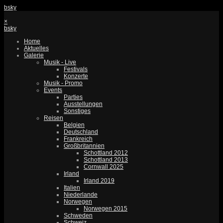
bsky
×
bsky
Home
Aktuelles
Galerie
Musik - Live
Festivals
Konzerte
Musik - Promo
Events
Parties
Ausstellungen
Sonstiges
Reisen
Belgien
Deutschland
Frankreich
Großbritannien
Schottland 2012
Schottland 2013
Cornwall 2025
Irland
Irland 2019
Italien
Niederlande
Norwegen
Norwegen 2015
Schweden
Schweiz