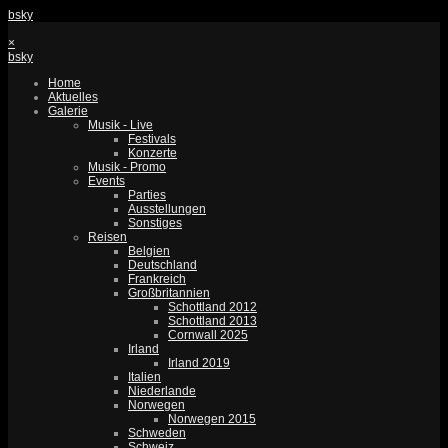
bsky
×
bsky
Home
Aktuelles
Galerie
Musik - Live
Festivals
Konzerte
Musik - Promo
Events
Parties
Ausstellungen
Sonstiges
Reisen
Belgien
Deutschland
Frankreich
Großbritannien
Schottland 2012
Schottland 2013
Cornwall 2025
Irland
Irland 2019
Italien
Niederlande
Norwegen
Norwegen 2015
Schweden
Schweiz