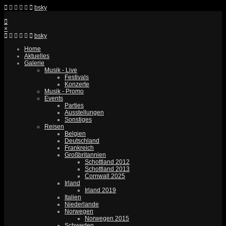
bsky
×
bsky
Home
Aktuelles
Galerie
Musik - Live
Festivals
Konzerte
Musik - Promo
Events
Parties
Ausstellungen
Sonstiges
Reisen
Belgien
Deutschland
Frankreich
Großbritannien
Schottland 2012
Schottland 2013
Cornwall 2025
Irland
Irland 2019
Italien
Niederlande
Norwegen
Norwegen 2015
Schweden