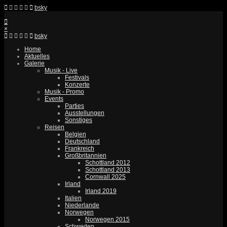
bsky
×
bsky
Home
Aktuelles
Galerie
Musik - Live
Festivals
Konzerte
Musik - Promo
Events
Parties
Ausstellungen
Sonstiges
Reisen
Belgien
Deutschland
Frankreich
Großbritannien
Schottland 2012
Schottland 2013
Cornwall 2025
Irland
Irland 2019
Italien
Niederlande
Norwegen
Norwegen 2015
Schweden