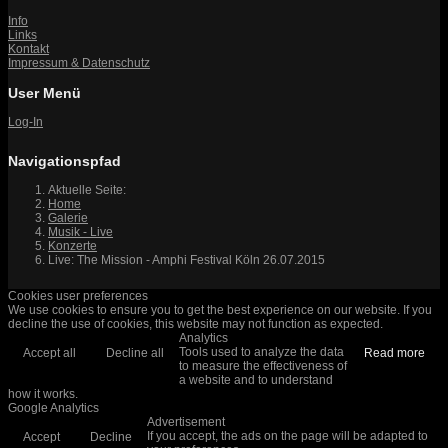
Info
Links
Kontakt
Impressum & Datenschutz
User Menü
Log-In
Navigationspfad
Aktuelle Seite:
Home
Galerie
Musik - Live
Konzerte
Live: The Mission - Amphi Festival Köln 26.07.2015
Cookies user preferences
We use cookies to ensure you to get the best experience on our website. If you
decline the use of cookies, this website may not function as expected.
Analytics
Tools used to analyze the data
Accept all
Decline all
Read more
to measure the effectiveness of
a website and to understand
how it works.
Google Analytics
Advertisement
If you accept, the ads on the page will be adapted to
Accept
Decline