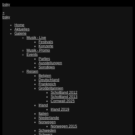
bsky
×
bsky
Home
Aktuelles
Galerie
Musik - Live
Festivals
Konzerte
Musik - Promo
Events
Parties
Ausstellungen
Sonstiges
Reisen
Belgien
Deutschland
Frankreich
Großbritannien
Schottland 2012
Schottland 2013
Cornwall 2025
Irland
Irland 2019
Italien
Niederlande
Norwegen
Norwegen 2015
Schweden
Schweiz