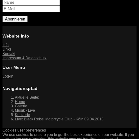
Abonnieren
Website Info
Info
Links
Kontakt
Impressum & Datenschutz
User Menü
Log-In
Navigationspfad
Aktuelle Seite:
Home
Galerie
Musik - Live
Konzerte
Live: Black Rebel Motorcycle Club - Köln 09.04.2013
Cookies user preferences
We use cookies to ensure you to get the best experience on our website. If you
decline the use of cookies, this website may not function as expected.