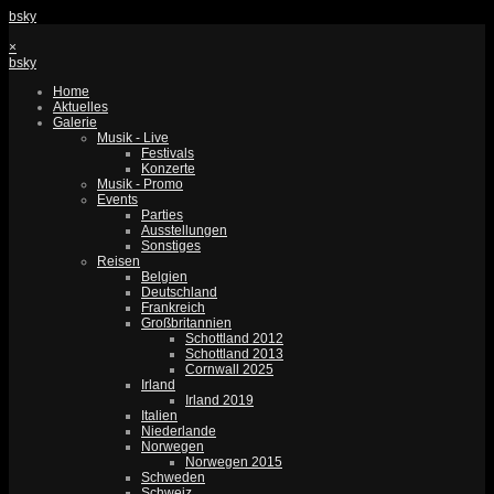
bsky
×
bsky
Home
Aktuelles
Galerie
Musik - Live
Festivals
Konzerte
Musik - Promo
Events
Parties
Ausstellungen
Sonstiges
Reisen
Belgien
Deutschland
Frankreich
Großbritannien
Schottland 2012
Schottland 2013
Cornwall 2025
Irland
Irland 2019
Italien
Niederlande
Norwegen
Norwegen 2015
Schweden
Schweiz