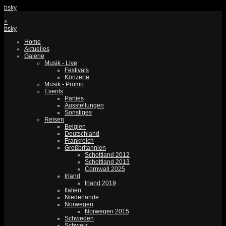
bsky
×
bsky
Home
Aktuelles
Galerie
Musik - Live
Festivals
Konzerte
Musik - Promo
Events
Parties
Ausstellungen
Sonstiges
Reisen
Belgien
Deutschland
Frankreich
Großbritannien
Schottland 2012
Schottland 2013
Cornwall 2025
Irland
Irland 2019
Italien
Niederlande
Norwegen
Norwegen 2015
Schweden
Schweiz