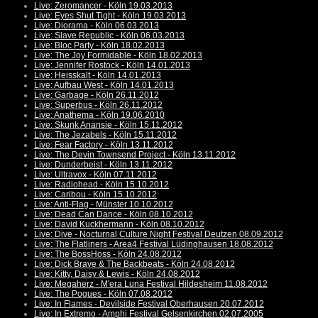
Live: Zeromancer - Köln 19.03.2013
Live: Eyes Shut Tight - Köln 19.03.2013
Live: Diorama - Köln 06.03.2013
Live: Slave Republic - Köln 06.03.2013
Live: Bloc Party - Köln 18.02.2013
Live: The Joy Formidable - Köln 18.02.2013
Live: Jennifer Rostock - Köln 14.01.2013
Live: Heisskalt - Köln 14.01.2013
Live: Aufbau West - Köln 14.01.2013
Live: Garbage - Köln 26.11.2012
Live: Superbus - Köln 26.11.2012
Live: Anathema - Köln 19.06.2010
Live: Skunk Anansie - Köln 15.11.2012
Live: The Jezabels - Köln 15.11.2012
Live: Fear Factory - Köln 13.11.2012
Live: The Devin Townsend Project - Köln 13.11.2012
Live: Dunderbeist - Köln 13.11.2012
Live: Ultravox - Köln 07.11.2012
Live: Radiohead - Köln 15.10.2012
Live: Caribou - Köln 15.10.2012
Live: Anti-Flag - Münster 10.10.2012
Live: Dead Can Dance - Köln 08.10.2012
Live: David Kuckhermann - Köln 08.10.2012
Live: Dive - Nocturnal Culture Night Festival Deutzen 08.09.2012
Live: The Flatliners - Area4 Festival Lüdinghausen 18.08.2012
Live: The BossHoss - Köln 24.08.2012
Live: Dick Brave & The Backbeats - Köln 24.08.2012
Live: Kitty, Daisy & Lewis - Köln 24.08.2012
Live: Megaherz - M'era Luna Festival Hildesheim 11.08.2012
Live: The Pogues - Köln 07.08.2012
Live: In Flames - Devilside Festival Oberhausen 20.07.2012
Live: In Extremo - Amphi Festival Gelsenkirchen 02.07.2005