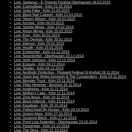
Live: Spetsnaz - E-Tropolis Festival Oberhausen 28.03.2015
Live: Camouflage - Köln 21.03.2015
Live: Solar Fake - Köln 21.03.2015
Live: Black Nail Cabaret - Köln 21.03.2015
Live: Steven Wilson - Köln 20.03.2015
Live: Archive - Köln 04.03.2015
Live: Simple Minds - Köln 24.02.2015
Live: Alison Moyet - Köln 20.02.2015
Live: Korn - Köln 30.01.2015
Live: The Qemists - Köln 30.01.2015
Live: Interpol - Köln 25.01.2015
Live: Health - Köln 25.01.2015
Live: Eisbrecher - Köln 21.12.2014
Live: Neuroticfish - Oberhausen 20.12.2014
Live: Holly Johnson - Köln 13.12.2014
Live: Erasure - Köln 04.12.2014
Live: Shelter - Köln 04.12.2014
Live: Aesthetic Perfection - Pluswelt Festival XI Krefeld 28.11.2014
Live: Slash feat. Myles Kennedy & The Conspirators - Köln 23.11.2014
Live: Monster Truck - Köln 23.11.2014
Live: Peter Heppner - Bochum 16.11.2014
Live: Anathema - Köln 11.11.2014
Live: Mother's Cake - Köln 11.11.2014
Live: Zola Jesus - Köln 10.11.2014
Live: Black Asteroid - Köln 10.11.2014
Live: Kasabian - Köln 29.10.2014
Live: Pulled Apart By Horses - Köln 29.10.2014
Live: Guano Apes - Köln 27.10.2014
Live: Susanne Blech - Köln 27.10.2014
Live: Front Line Assembly - Oberhausen 23.10.2014
Live: Passenger - Köln 21.10.2014
Live: The Once - Köln 21.10.2014