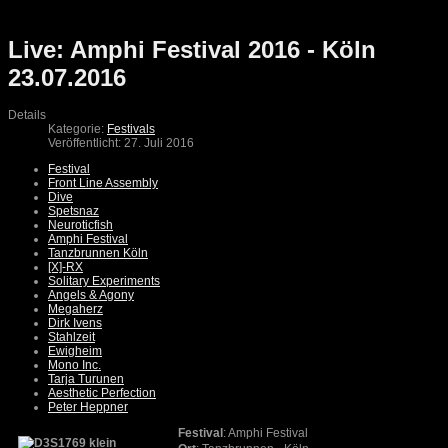
Live: Amphi Festival 2016 - Köln
23.07.2016
Details
Kategorie:
Festivals
Veröffentlicht: 27. Juli 2016
Festival
Front Line Assembly
Dive
Spetsnaz
Neuroticfish
Amphi Festival
Tanzbrunnen Köln
[X]-RX
Solitary Experiments
Angels & Agony
Megaherz
Dirk Ivens
Stahlzeit
Ewigheim
Mono Inc.
Tarja Turunen
Aesthetic Perfection
Peter Heppner
Festival
: Amphi Festival