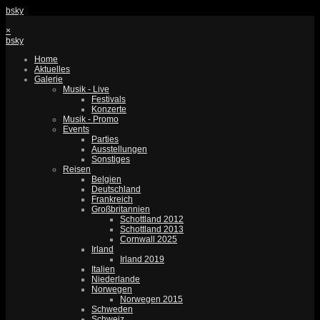
bsky
×
bsky
Home
Aktuelles
Galerie
Musik - Live
Festivals
Konzerte
Musik - Promo
Events
Parties
Ausstellungen
Sonstiges
Reisen
Belgien
Deutschland
Frankreich
Großbritannien
Schottland 2012
Schottland 2013
Cornwall 2025
Irland
Irland 2019
Italien
Niederlande
Norwegen
Norwegen 2015
Schweden
Schweiz