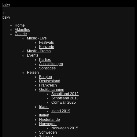
bsky
×
bsky
Home
Aktuelles
Galerie
Musik - Live
Festivals
Konzerte
Musik - Promo
Events
Parties
Ausstellungen
Sonstiges
Reisen
Belgien
Deutschland
Frankreich
Großbritannien
Schottland 2012
Schottland 2013
Cornwall 2025
Irland
Irland 2019
Italien
Niederlande
Norwegen
Norwegen 2015
Schweden
Schweiz