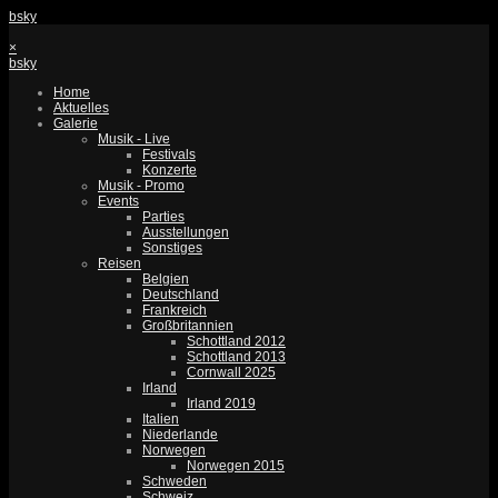
bsky
×
bsky
Home
Aktuelles
Galerie
Musik - Live
Festivals
Konzerte
Musik - Promo
Events
Parties
Ausstellungen
Sonstiges
Reisen
Belgien
Deutschland
Frankreich
Großbritannien
Schottland 2012
Schottland 2013
Cornwall 2025
Irland
Irland 2019
Italien
Niederlande
Norwegen
Norwegen 2015
Schweden
Schweiz