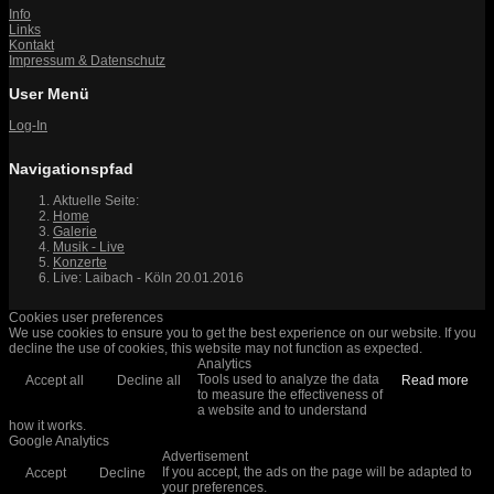
Info
Links
Kontakt
Impressum & Datenschutz
User Menü
Log-In
Navigationspfad
Aktuelle Seite:
Home
Galerie
Musik - Live
Konzerte
Live: Laibach - Köln 20.01.2016
Cookies user preferences
We use cookies to ensure you to get the best experience on our website. If you
decline the use of cookies, this website may not function as expected.
Analytics
Tools used to analyze the data
Accept all
Decline all
Read more
to measure the effectiveness of
a website and to understand
how it works.
Google Analytics
Advertisement
If you accept, the ads on the page will be adapted to
Accept
Decline
your preferences.