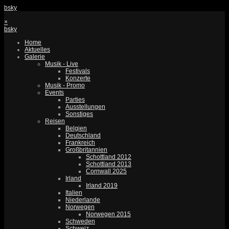
bsky
×
bsky
Home
Aktuelles
Galerie
Musik - Live
Festivals
Konzerte
Musik - Promo
Events
Parties
Ausstellungen
Sonstiges
Reisen
Belgien
Deutschland
Frankreich
Großbritannien
Schottland 2012
Schottland 2013
Cornwall 2025
Irland
Irland 2019
Italien
Niederlande
Norwegen
Norwegen 2015
Schweden
Schweiz