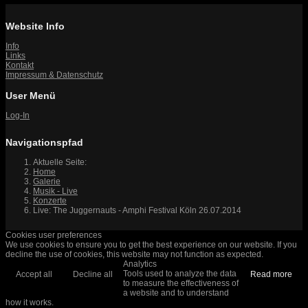
Website Info
Info
Links
Kontakt
Impressum & Datenschutz
User Menü
Log-In
Navigationspfad
Aktuelle Seite:
Home
Galerie
Musik - Live
Konzerte
Live: The Juggernauts - Amphi Festival Köln 26.07.2014
Cookies user preferences
We use cookies to ensure you to get the best experience on our website. If you
decline the use of cookies, this website may not function as expected.
Analytics
Tools used to analyze the data
Accept all
Decline all
Read more
to measure the effectiveness of
a website and to understand
how it works.