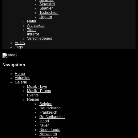
Slowakei
Spanien
Tschechien
Ungarn
Natur
Architektur
Tiere
Infrarot
Verschiedenes
Archiv
Tags
Navigation
Home
Aktuelles
Galerie
Musik - Live
Musik - Promo
Events
Reisen
Belgien
Deutschland
Frankreich
Großbritannien
Irland
Italien
Niederlande
Norwegen