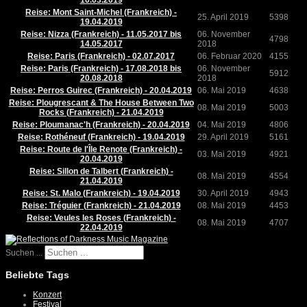
10.03.2019
Reise: Mont Saint-Michel (Frankreich) -
25. April 2019
5398
19.04.2019
Reise: Nizza (Frankreich) - 11.05.2017 bis
06. November
4798
14.05.2017
2018
Reise: Paris (Frankreich) - 02.07.2017
06. Februar 2020
4155
Reise: Paris (Frankreich) - 17.08.2018 bis
06. November
5912
20.08.2018
2018
Reise: Perros Guirec (Frankreich) - 20.04.2019
06. Mai 2019
4638
Reise: Plougrescant & The House Between Two
08. Mai 2019
5003
Rocks (Frankreich) - 21.04.2019
Reise: Ploumanac'h (Frankreich) - 20.04.2019
04. Mai 2019
4806
Reise: Rothéneuf (Frankreich) - 19.04.2019
29. April 2019
5161
Reise: Route de l'Île Renote (Frankreich) -
03. Mai 2019
4921
20.04.2019
Reise: Sillon de Talbert (Frankreich) -
08. Mai 2019
4554
21.04.2019
Reise: St. Malo (Frankreich) - 19.04.2019
30. April 2019
4943
Reise: Tréguier (Frankreich) - 21.04.2019
08. Mai 2019
4453
Reise: Veules les Roses (Frankreich) -
08. Mai 2019
4707
22.04.2019
Suchen ...
Beliebte Tags
Konzert
Festival