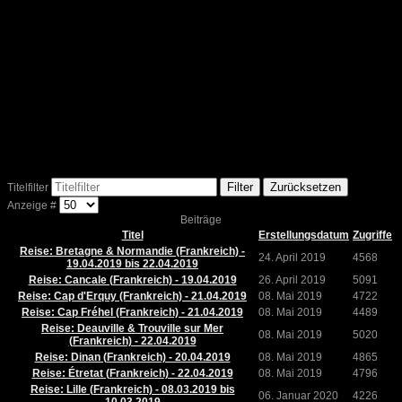
Filter
Zurücksetzen
Titelfilter
Anzeige #
Beiträge
Titel
Erstellungsdatum
Zugriffe
Reise: Bretagne & Normandie (Frankreich) -
24. April 2019
4568
19.04.2019 bis 22.04.2019
Reise: Cancale (Frankreich) - 19.04.2019
26. April 2019
5091
Reise: Cap d'Erquy (Frankreich) - 21.04.2019
08. Mai 2019
4722
Reise: Cap Fréhel (Frankreich) - 21.04.2019
08. Mai 2019
4489
Reise: Deauville & Trouville sur Mer
08. Mai 2019
5020
(Frankreich) - 22.04.2019
Reise: Dinan (Frankreich) - 20.04.2019
08. Mai 2019
4865
Reise: Étretat (Frankreich) - 22.04.2019
08. Mai 2019
4796
Reise: Lille (Frankreich) - 08.03.2019 bis
06. Januar 2020
4226