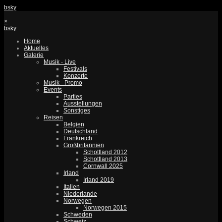
bsky
×
bsky
Home
Aktuelles
Galerie
Musik - Live
Festivals
Konzerte
Musik - Promo
Events
Parties
Ausstellungen
Sonstiges
Reisen
Belgien
Deutschland
Frankreich
Großbritannien
Schottland 2012
Schottland 2013
Cornwall 2025
Irland
Irland 2019
Italien
Niederlande
Norwegen
Norwegen 2015
Schweden
Schweiz