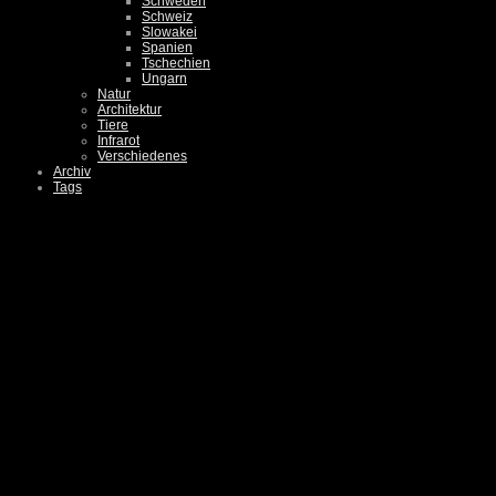
Schweden
Schweiz
Slowakei
Spanien
Tschechien
Ungarn
Natur
Architektur
Tiere
Infrarot
Verschiedenes
Archiv
Tags