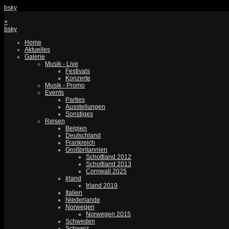
bsky
×
bsky
Home
Aktuelles
Galerie
Musik - Live
Festivals
Konzerte
Musik - Promo
Events
Parties
Ausstellungen
Sonstiges
Reisen
Belgien
Deutschland
Frankreich
Großbritannien
Schottland 2012
Schottland 2013
Cornwall 2025
Irland
Irland 2019
Italien
Niederlande
Norwegen
Norwegen 2015
Schweden
Schweiz