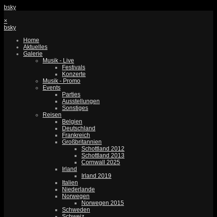
bsky
×
bsky
Home
Aktuelles
Galerie
Musik - Live
Festivals
Konzerte
Musik - Promo
Events
Parties
Ausstellungen
Sonstiges
Reisen
Belgien
Deutschland
Frankreich
Großbritannien
Schottland 2012
Schottland 2013
Cornwall 2025
Irland
Irland 2019
Italien
Niederlande
Norwegen
Norwegen 2015
Schweden
Schweiz