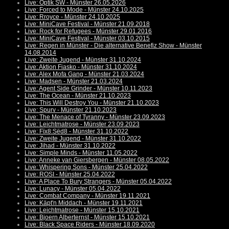
Live: Optik SW - Münster 26.05.2026
Live: Forced to Mode - Münster 24.10.2025
Live: Rroyce - Münster 24.10.2025
Live: MiniCave Festival - Münster 21.09.2018
Live: Rock for Refugees - Münster 29.01.2016
Live: MiniCave Festival - Münster 03.10.2015
Live: Regen in Münster - Die alternative Benefiz Show - Münster
14.08.2014
Live: Zweite Jugend - Münster 31.10.2024
Live: Aktion Fiasko - Münster 31.10.2024
Live: Alex Mofa Gang - Münster 21.03.2024
Live: Madsen - Münster 21.03.2024
Live: Agent Side Grinder - Münster 10.11.2023
Live: The Ocean - Münster 21.10.2023
Live: This Will Destroy You - Münster 21.10.2023
Live: Spurv - Münster 21.10.2023
Live: The Menace of Tyranny - Münster 23.09.2023
Live: Leichtmatrose - Münster 23.09.2023
Live: Fïx8:Sëd8 - Münster 31.10.2022
Live: Zweite Jugend - Münster 31.10.2022
Live: Jihad - Münster 31.10.2022
Live: Simple Minds - Münster 11.05.2022
Live: Anneke van Giersbergen - Münster 08.05.2022
Live: Whispering Sons - Münster 25.04.2022
Live: ROSI - Münster 25.04.2022
Live: A Place To Bury Strangers - Münster 05.04.2022
Live: Lunacy - Münster 05.04.2022
Live: Combat Company - Münster 19.11.2021
Live: Käpt'n Middach - Münster 19.11.2021
Live: Leichtmatrose - Münster 15.10.2021
Live: Bjoern Alberternst - Münster 15.10.2021
Live: Black Space Riders - Münster 18.09.2020