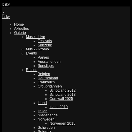
bsky
×
bsky
Home
Aktuelles
Galerie
Musik - Live
Festivals
Konzerte
Musik - Promo
Events
Parties
Ausstellungen
Sonstiges
Reisen
Belgien
Deutschland
Frankreich
Großbritannien
Schottland 2012
Schottland 2013
Cornwall 2025
Irland
Irland 2019
Italien
Niederlande
Norwegen
Norwegen 2015
Schweden
Schweiz