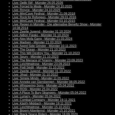
Live: Optik SW - Münster 26.05.2026
Live: Forced to Mode - Münster 24.10.2025
Live: Rroyce - Münster 24.10.2025
Live: MiniCave Festival - Münster 21.09.2018
Live: Rock for Refugees - Münster 29.01.2016
Live: MiniCave Festival - Münster 03.10.2015
Live: Regen in Münster - Die alternative Benefiz Show - Münster
14.08.2014
Live: Zweite Jugend - Münster 31.10.2024
Live: Aktion Fiasko - Münster 31.10.2024
Live: Alex Mofa Gang - Münster 21.03.2024
Live: Madsen - Münster 21.03.2024
Live: Agent Side Grinder - Münster 10.11.2023
Live: The Ocean - Münster 21.10.2023
Live: This Will Destroy You - Münster 21.10.2023
Live: Spurv - Münster 21.10.2023
Live: The Menace of Tyranny - Münster 23.09.2023
Live: Leichtmatrose - Münster 23.09.2023
Live: Fïx8:Sëd8 - Münster 31.10.2022
Live: Zweite Jugend - Münster 31.10.2022
Live: Jihad - Münster 31.10.2022
Live: Simple Minds - Münster 11.05.2022
Live: Anneke van Giersbergen - Münster 08.05.2022
Live: Whispering Sons - Münster 25.04.2022
Live: ROSI - Münster 25.04.2022
Live: A Place To Bury Strangers - Münster 05.04.2022
Live: Lunacy - Münster 05.04.2022
Live: Combat Company - Münster 19.11.2021
Live: Käpt'n Middach - Münster 19.11.2021
Live: Leichtmatrose - Münster 15.10.2021
Live: Bjoern Alberternst - Münster 15.10.2021
Live: Black Space Riders - Münster 18.09.2020