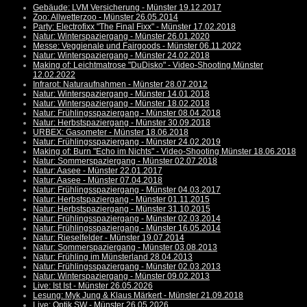
Gebäude: LVM Versicherung - Münster 19.12.2017
Zoo: Allwetterzoo - Münster 26.05.2014
Party: Electrofixx "The Final Fixx" - Münster 17.02.2018
Natur: Winterspaziergang - Münster 26.01.2020
Messe: Veggienale und Fairgoods - Münster 06.11.2022
Natur: Winterspaziergang - Münster 24.02.2018
Making of: Leichtmatrose "DuDisko" - Video-Shooting Münster
12.02.2022
Infrarot: Naturaufnahmen - Münster 28.07.2012
Natur: Winterspaziergang - Münster 14.01.2018
Natur: Winterspaziergang - Münster 18.02.2018
Natur: Frühlingsspaziergang - Münster 08.04.2018
Natur: Herbstspaziergang - Münster 30.09.2018
URBEX: Gasometer - Münster 18.06.2018
Natur: Frühlingsspaziergang - Münster 24.02.2019
Making of: Burn "Echo im Nichts" - Video-Shooting Münster 18.06.2018
Natur: Sommerspaziergang - Münster 02.07.2018
Natur: Aasee - Münster 22.01.2017
Natur: Aasee - Münster 07.04.2018
Natur: Frühlingsspaziergang - Münster 04.03.2017
Natur: Herbstspaziergang - Münster 01.11.2015
Natur: Herbstspaziergang - Münster 31.10.2015
Natur: Frühlingsspaziergang - Münster 02.03.2014
Natur: Frühlingsspaziergang - Münster 16.05.2014
Natur: Rieselfelder - Münster 19.07.2014
Natur: Sommerspaziergang - Münster 03.08.2013
Natur: Frühling im Münsterland 28.04.2013
Natur: Frühlingsspaziergang - Münster 02.03.2013
Natur: Winterspaziergang - Münster 09.02.2013
Live: Ist Ist - Münster 26.05.2026
Lesung: Myk Jung & Klaus Märkert - Münster 21.09.2018
Live: Optik SW - Münster 26.05.2026