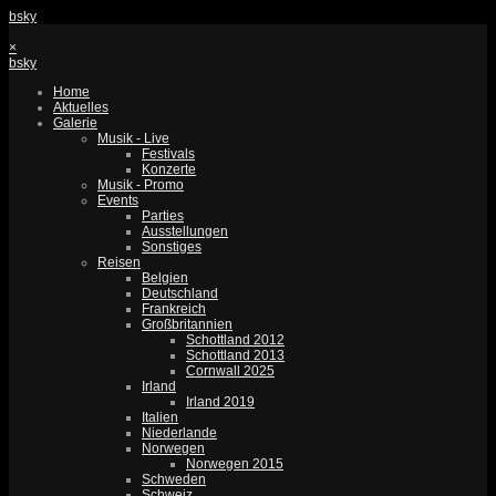
bsky
×
bsky
Home
Aktuelles
Galerie
Musik - Live
Festivals
Konzerte
Musik - Promo
Events
Parties
Ausstellungen
Sonstiges
Reisen
Belgien
Deutschland
Frankreich
Großbritannien
Schottland 2012
Schottland 2013
Cornwall 2025
Irland
Irland 2019
Italien
Niederlande
Norwegen
Norwegen 2015
Schweden
Schweiz