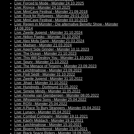
Live: Forced to Mode - Münster 24.10.2025
Live: Rroyce - Münster 24.10.2025
Live: MiniCave Festival - Münster 21.09.2018
Live: Rock for Refugees - Münster 29.01.2016
Live: MiniCave Festival - Münster 03.10.2015
Live: Regen in Münster - Die alternative Benefiz Show - Münster
14.08.2014
Live: Zweite Jugend - Münster 31.10.2024
Live: Aktion Fiasko - Münster 31.10.2024
Live: Alex Mofa Gang - Münster 21.03.2024
Live: Madsen - Münster 21.03.2024
Live: Agent Side Grinder - Münster 10.11.2023
Live: The Ocean - Münster 21.10.2023
Live: This Will Destroy You - Münster 21.10.2023
Live: Spurv - Münster 21.10.2023
Live: The Menace of Tyranny - Münster 23.09.2023
Live: Leichtmatrose - Münster 23.09.2023
Live: Fïx8:Sëd8 - Münster 31.10.2022
Live: Zweite Jugend - Münster 31.10.2022
Live: Jihad - Münster 31.10.2022
Live: Hundreds - Dortmund 15.05.2022
Live: Simple Minds - Münster 11.05.2022
Live: Anneke van Giersbergen - Münster 08.05.2022
Live: Whispering Sons - Münster 25.04.2022
Live: ROSI - Münster 25.04.2022
Live: A Place To Bury Strangers - Münster 05.04.2022
Live: Lunacy - Münster 05.04.2022
Live: Combat Company - Münster 19.11.2021
Live: Käpt'n Middach - Münster 19.11.2021
Live: Leichtmatrose - Münster 15.10.2021
Live: Bjoern Alberternst - Münster 15.10.2021
Live: Black Space Riders - Münster 18.09.2020