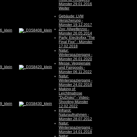
Münster 29.01.2016
Weiter
Gebäude: LVM
Versicherung -
Münster 19.12.2017
Zoo: Allwetterzoo -
Münster 26.05.2014
Party: Electrofixx "The
Final Fixx" - Münster
17.02.2018
Natur:
Winterspaziergang -
Münster 26.01.2020
Messe: Veggienale
und Fairgoods -
Münster 06.11.2022
Natur:
Winterspaziergang -
Münster 24.02.2018
Making of:
Leichtmatrose
"DuDisko" - Video-
Shooting Münster
12.02.2022
Infrarot:
Naturaufnahmen -
Münster 28.07.2012
Natur:
Winterspaziergang -
Münster 14.01.2018
Natur: