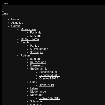
bsky
×
bsky
Home
Aktuelles
Galerie
Musik - Live
Festivals
Konzerte
Musik - Promo
Events
Parties
Ausstellungen
Sonstiges
Reisen
Belgien
Deutschland
Frankreich
Großbritannien
Schottland 2012
Schottland 2013
Cornwall 2025
Irland
Irland 2019
Italien
Niederlande
Norwegen
Norwegen 2015
Schweden
Schweiz