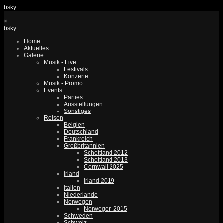
bsky
×
bsky
Home
Aktuelles
Galerie
Musik - Live
Festivals
Konzerte
Musik - Promo
Events
Parties
Ausstellungen
Sonstiges
Reisen
Belgien
Deutschland
Frankreich
Großbritannien
Schottland 2012
Schottland 2013
Cornwall 2025
Irland
Irland 2019
Italien
Niederlande
Norwegen
Norwegen 2015
Schweden
Schweiz