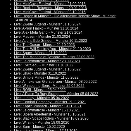
Live: MiniCave Festival - Münster 21.09.2018
Live: Rock for Refugees - Münster 29.01.2016
Live: MiniCave Festival - Münster 03.10.2015
Live: Regen in Münster - Die alternative Benefiz Show - Münster
14.08.2014
Live: Zweite Jugend - Münster 31.10.2024
Live: Aktion Fiasko - Münster 31.10.2024
Live: Alex Mofa Gang - Münster 21.03.2024
Live: Madsen - Münster 21.03.2024
Live: Agent Side Grinder - Münster 10.11.2023
Live: The Ocean - Münster 21.10.2023
Live: This Will Destroy You - Münster 21.10.2023
Live: Spurv - Münster 21.10.2023
Live: The Menace of Tyranny - Münster 23.09.2023
Live: Leichtmatrose - Münster 23.09.2023
Live: Fïx8:Sëd8 - Münster 31.10.2022
Live: Zweite Jugend - Münster 31.10.2022
Live: Jihad - Münster 31.10.2022
Live: Simple Minds - Münster 11.05.2022
Live: Anneke van Giersbergen - Münster 08.05.2022
Live: Whispering Sons - Münster 25.04.2022
Live: ROSI - Münster 25.04.2022
Live: A Place To Bury Strangers - Münster 05.04.2022
Live: Lunacy - Münster 05.04.2022
Live: Combat Company - Münster 19.11.2021
Live: Käpt'n Middach - Münster 19.11.2021
Live: Leichtmatrose - Münster 15.10.2021
Live: Bjoern Alberternst - Münster 15.10.2021
Live: Black Space Riders - Münster 18.09.2020
Live: Wirsind - Münster 18.09.2020
Live: Burn - Münster 15.02.2020
Live: Life of Agony - Münster 17.11.2019