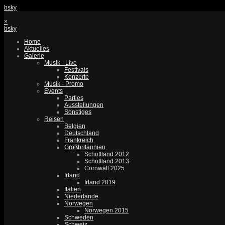
bsky
×
bsky
Home
Aktuelles
Galerie
Musik - Live
Festivals
Konzerte
Musik - Promo
Events
Parties
Ausstellungen
Sonstiges
Reisen
Belgien
Deutschland
Frankreich
Großbritannien
Schottland 2012
Schottland 2013
Cornwall 2025
Irland
Irland 2019
Italien
Niederlande
Norwegen
Norwegen 2015
Schweden
Schweiz