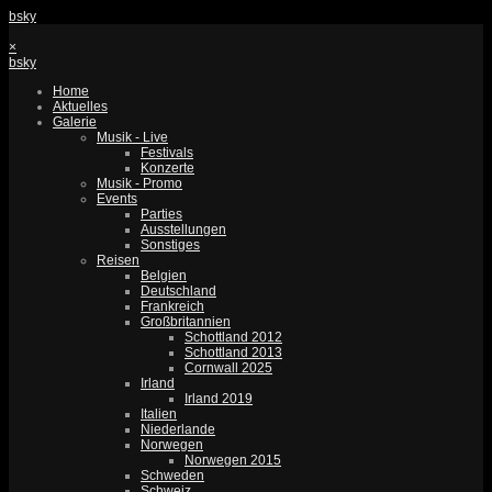
bsky
×
bsky
Home
Aktuelles
Galerie
Musik - Live
Festivals
Konzerte
Musik - Promo
Events
Parties
Ausstellungen
Sonstiges
Reisen
Belgien
Deutschland
Frankreich
Großbritannien
Schottland 2012
Schottland 2013
Cornwall 2025
Irland
Irland 2019
Italien
Niederlande
Norwegen
Norwegen 2015
Schweden
Schweiz