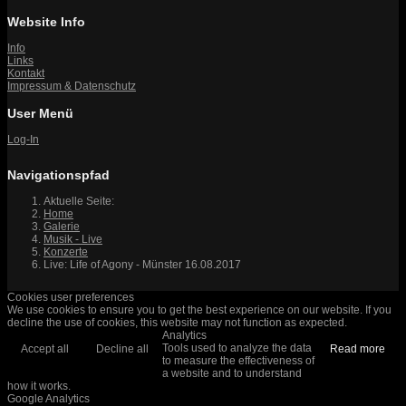
Website Info
Info
Links
Kontakt
Impressum & Datenschutz
User Menü
Log-In
Navigationspfad
Aktuelle Seite:
Home
Galerie
Musik - Live
Konzerte
Live: Life of Agony - Münster 16.08.2017
Cookies user preferences
We use cookies to ensure you to get the best experience on our website. If you
decline the use of cookies, this website may not function as expected.
Analytics
Tools used to analyze the data
Accept all
Decline all
Read more
to measure the effectiveness of
a website and to understand
how it works.
Google Analytics