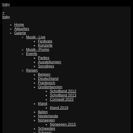
bsky
×
bsky
Home
Aktuelles
Galerie
Musik - Live
Festivals
Konzerte
Musik - Promo
Events
Parties
Ausstellungen
Sonstiges
Reisen
Belgien
Deutschland
Frankreich
Großbritannien
Schottland 2012
Schottland 2013
Cornwall 2025
Irland
Irland 2019
Italien
Niederlande
Norwegen
Norwegen 2015
Schweden
Schweiz