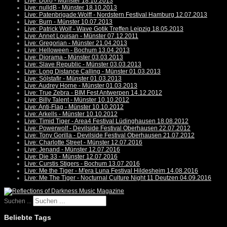
Live: Doro - Münster 18.10.2013
Live: nulldB - Münster 18.10.2013
Live: Patenbrigade:Wolff - Nordstern Festival Hamburg 12.07.2013
Live: Burn - Münster 10.07.2013
Live: Patrick Wolf - Wave Gotik Treffen Leipzig 18.05.2013
Live: Annet Louisan - Münster 07.12.2011
Live: Gregorian - Münster 21.04.2013
Live: Helloween - Bochum 13.04.2013
Live: Diorama - Münster 03.03.2013
Live: Slave Republic - Münster 03.03.2013
Live: Long Distance Calling - Münster 01.03.2013
Live: Sólstafir - Münster 01.03.2013
Live: Audrey Horne - Münster 01.03.2013
Live: True Zebra - BIM Fest Antwerpen 14.12.2012
Live: Billy Talent - Münster 10.10.2012
Live: Anti-Flag - Münster 10.10.2012
Live: Arkells - Münster 10.10.2012
Live: Timid Tiger - Area4 Festival Lüdinghausen 18.08.2012
Live: Powerwolf - Devilside Festival Oberhausen 22.07.2012
Live: Tony Gorilla - Devilside Festival Oberhausen 21.07.2012
Live: Charlotte Street - Münster 12.07.2016
Live: Jenand - Münster 12.07.2016
Live: Die 33 - Münster 12.07.2016
Live: Curstis Stigers - Bochum 13.07.2016
Live: Me the Tiger - M'era Luna Festival Hildesheim 14.08.2016
Live: Me The Tiger - Nocturnal Culture Night 11 Deutzen 04.09.2016
Suchen ...
Beliebte Tags