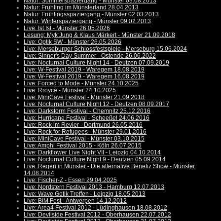
Natur: Sommerspaziergang - Münster 03.08.2013
Natur: Frühling im Münsterland 28.04.2013
Natur: Frühlingsspaziergang - Münster 02.03.2013
Natur: Winterspaziergang - Münster 09.02.2013
Live: Ist Ist - Münster 26.05.2026
Lesung: Myk Jung & Klaus Märkert - Münster 21.09.2018
Live: Optik SW - Münster 26.05.2026
Live: Merseburger Schlossfestspiele - Merseburg 15.06.2024
Live: Sinner's Day Summer - Ostende 26.06.2022
Live: Nocturnal Culture Night 14 - Deutzen 07.09.2019
Live: W-Festival 2019 - Waregem 18.08.2019
Live: W-Festival 2019 - Waregem 16.08.2019
Live: Forced to Mode - Münster 24.10.2025
Live: Rroyce - Münster 24.10.2025
Live: MiniCave Festival - Münster 21.09.2018
Live: Nocturnal Culture Night 12 - Deutzen 08.09.2017
Live: Darkstorm Festival - Chemnitz 25.12.2016
Live: Hurricane Festival - Scheeßel 24.06.2016
Live: Rock im Revier - Dortmund 26.05.2016
Live: Rock for Refugees - Münster 29.01.2016
Live: MiniCave Festival - Münster 03.10.2015
Live: Amphi Festival 2015 - Köln 26.07.2015
Live: Darkflower Live Night VII - Leipzig 04.10.2014
Live: Nocturnal Culture Night 9 - Deutzen 05.09.2014
Live: Regen in Münster - Die alternative Benefiz Show - Münster
14.08.2014
Live: Fischer-Z - Essen 29.04.2025
Live: Nordstern Festival 2013 - Hamburg 12.07.2013
Live: Wave Gotik Treffen - Leipzig 18.05.2013
Live: BIM Fest - Antwerpen 14.12.2012
Live: Area4 Festival 2012 - Lüdinghausen 18.08.2012
Live: Devilside Festival 2012 - Oberhausen 22.07.2012