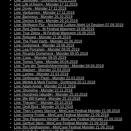
Live: Sunflower - Dortmund 06.12.2109
Live: Life of Agony - Münster 17.11.2019
Live: Doyle - Münster 17.11.2019
Live: Vanbargen - Münster 17.11.2019
Live: Baroness - Münster 26.10.2019
Live: Demon Eyes - Münster 26.10.2019
Live: Wolfgang Flür - Nocturnal Culture Night 14 Deutzen 07.09.2019
Live: Red Zebra - W-Festival Waregem 18.08.2019
Live: True Zebra - W-Festival Waregem 16.08.2019
Live: Refused - Münster 21.06.2019
Live: The Pearl Harts - Münster 21.06.2019
Live: Godsmack - Münster 18.06.2019
Live: Lea Porcelain - Münster 09.05.2019
Live: Ricardo Domeneck - Münster 09.05.2019
Live: Cass. - Münster 09.05.2019
Live: Tomas Tulpe - Münster 04.04.2019
Live: Turp der Tageslichtvermeider - Münster 04.04.2019
Live: Madsen - Münster 22.03.2019
Live: Lampe - Münster 22.03.2019
Live: Grillmaster Flash - Münster 22.03.2019
Live: Miirtek & Marti Fischer - Dortmund 20.12.2018
Live: Adam Angst - Münster 22.11.2018
Live: Shoreline - Münster 22.11.2018
Live: Hundreds (akustik) - Münster 25.10.2018
Live: We Will Kaleid - Münster 25.10.2018
Live: Therapy? - Münster 20.10.2018
Live: Ondt Blod - Münster 20.10.2018
Live: Then Comes Silence - MiniCave Festival Münster 21.09.2018
Live: Guerre Froide - MiniCave Festival Münster 21.09.2018
Live: She Pleasures Herself - MiniCave Festival Münster 21.09.2018
Live: Gertrud Stein - MiniCave Festival Münster 21.09.2018
Live: Rio Goldhammer - MiniCave Festival Münster 21.09.2018