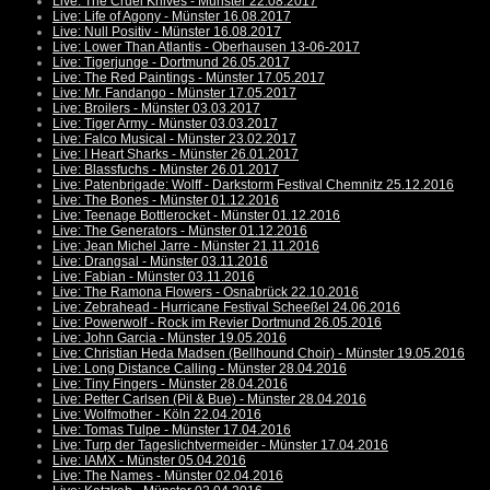
Live: The Cruel Knives - Münster 22.08.2017
Live: Life of Agony - Münster 16.08.2017
Live: Null Positiv - Münster 16.08.2017
Live: Lower Than Atlantis - Oberhausen 13-06-2017
Live: Tigerjunge - Dortmund 26.05.2017
Live: The Red Paintings - Münster 17.05.2017
Live: Mr. Fandango - Münster 17.05.2017
Live: Broilers - Münster 03.03.2017
Live: Tiger Army - Münster 03.03.2017
Live: Falco Musical - Münster 23.02.2017
Live: I Heart Sharks - Münster 26.01.2017
Live: Blassfuchs - Münster 26.01.2017
Live: Patenbrigade: Wolff - Darkstorm Festival Chemnitz 25.12.2016
Live: The Bones - Münster 01.12.2016
Live: Teenage Bottlerocket - Münster 01.12.2016
Live: The Generators - Münster 01.12.2016
Live: Jean Michel Jarre - Münster 21.11.2016
Live: Drangsal - Münster 03.11.2016
Live: Fabian - Münster 03.11.2016
Live: The Ramona Flowers - Osnabrück 22.10.2016
Live: Zebrahead - Hurricane Festival Scheeßel 24.06.2016
Live: Powerwolf - Rock im Revier Dortmund 26.05.2016
Live: John Garcia - Münster 19.05.2016
Live: Christian Heda Madsen (Bellhound Choir) - Münster 19.05.2016
Live: Long Distance Calling - Münster 28.04.2016
Live: Tiny Fingers - Münster 28.04.2016
Live: Petter Carlsen (Pil & Bue) - Münster 28.04.2016
Live: Wolfmother - Köln 22.04.2016
Live: Tomas Tulpe - Münster 17.04.2016
Live: Turp der Tageslichtvermeider - Münster 17.04.2016
Live: IAMX - Münster 05.04.2016
Live: The Names - Münster 02.04.2016