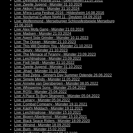
Live: Devilside Festival 2012 - Oberhausen 21.07.2012
Live: Zweite Jugend - Münster 31.10.2024
Live: Aktion Fiasko - Münster 31.10.2024
Live: M'era Luna Festival 2016 - Hildesheim 14.08.2016
Live: Nocturnal Culture Night 11 - Deutzen 04.09.2016
Live: Wolfenmond - Merseburger Schlossfestspiele Merseburg
15.06.2024
Live: Alex Mofa Gang - Münster 21.03.2024
Live: Madsen - Münster 21.03.2024
Live: Agent Side Grinder - Münster 10.11.2023
Live: The Ocean - Münster 21.10.2023
Live: This Will Destroy You - Münster 21.10.2023
Live: Spurv - Münster 21.10.2023
Live: The Menace of Tyranny - Münster 23.09.2023
Live: Leichtmatrose - Münster 23.09.2023
Live: Fïx8:Sëd8 - Münster 31.10.2022
Live: Zweite Jugend - Münster 31.10.2022
Live: Jihad - Münster 31.10.2022
Live: Red Zebra - Sinner's Day Summer Ostende 26.06.2022
Live: Simple Minds - Münster 11.05.2022
Live: Anneke van Giersbergen - Münster 08.05.2022
Live: Whispering Sons - Münster 25.04.2022
Live: ROSI - Münster 25.04.2022
Live: A Place To Bury Strangers - Münster 05.04.2022
Live: Lunacy - Münster 05.04.2022
Live: Combat Company - Münster 19.11.2021
Live: Käpt'n Middach - Münster 19.11.2021
Live: Leichtmatrose - Münster 15.10.2021
Live: Bjoern Alberternst - Münster 15.10.2021
Live: Black Space Riders - Münster 18.09.2020
Live: Wirsind - Münster 18.09.2020
Live: Burn - Münster 15.02.2020