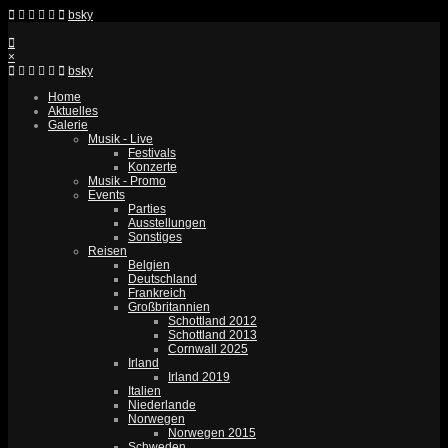
bsky
×
bsky
Home
Aktuelles
Galerie
Musik - Live
Festivals
Konzerte
Musik - Promo
Events
Parties
Ausstellungen
Sonstiges
Reisen
Belgien
Deutschland
Frankreich
Großbritannien
Schottland 2012
Schottland 2013
Cornwall 2025
Irland
Irland 2019
Italien
Niederlande
Norwegen
Norwegen 2015
Schweden