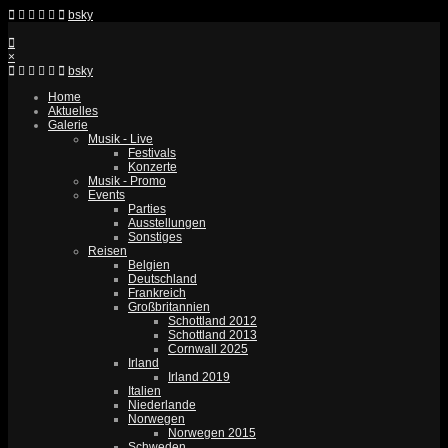
bsky
×
bsky
Home
Aktuelles
Galerie
Musik - Live
Festivals
Konzerte
Musik - Promo
Events
Parties
Ausstellungen
Sonstiges
Reisen
Belgien
Deutschland
Frankreich
Großbritannien
Schottland 2012
Schottland 2013
Cornwall 2025
Irland
Irland 2019
Italien
Niederlande
Norwegen
Norwegen 2015
Schweden