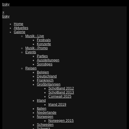
bsky
×
bsky
Home
Aktuelles
Galerie
Musik - Live
Festivals
Konzerte
Musik - Promo
Events
Parties
Ausstellungen
Sonstiges
Reisen
Belgien
Deutschland
Frankreich
Großbritannien
Schottland 2012
Schottland 2013
Cornwall 2025
Irland
Irland 2019
Italien
Niederlande
Norwegen
Norwegen 2015
Schweden
Schweiz