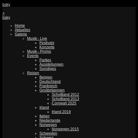
bsky
×
bsky
Home
Aktuelles
Galerie
Musik - Live
Festivals
Konzerte
Musik - Promo
Events
Parties
Ausstellungen
Sonstiges
Reisen
Belgien
Deutschland
Frankreich
Großbritannien
Schottland 2012
Schottland 2013
Cornwall 2025
Irland
Irland 2019
Italien
Niederlande
Norwegen
Norwegen 2015
Schweden
Schweiz