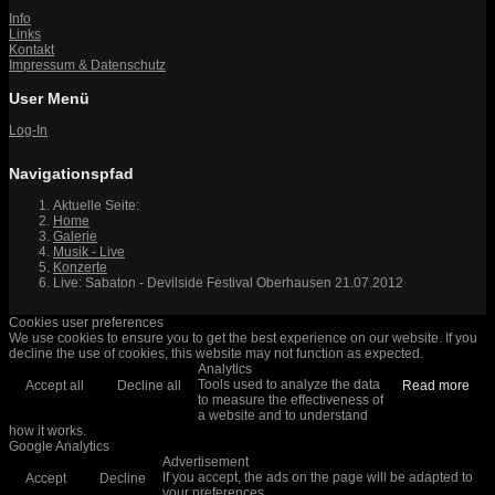
Info
Links
Kontakt
Impressum & Datenschutz
User Menü
Log-In
Navigationspfad
Aktuelle Seite:
Home
Galerie
Musik - Live
Konzerte
Live: Sabaton - Devilside Festival Oberhausen 21.07.2012
Cookies user preferences
We use cookies to ensure you to get the best experience on our website. If you
decline the use of cookies, this website may not function as expected.
Analytics
Tools used to analyze the data
Accept all
Decline all
Read more
to measure the effectiveness of
a website and to understand
how it works.
Google Analytics
Advertisement
If you accept, the ads on the page will be adapted to
Accept
Decline
your preferences.