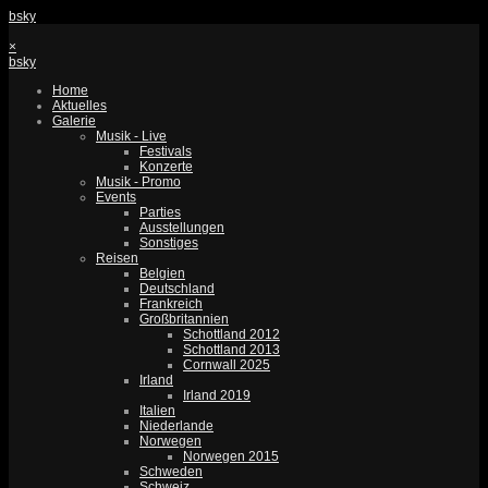
bsky
×
bsky
Home
Aktuelles
Galerie
Musik - Live
Festivals
Konzerte
Musik - Promo
Events
Parties
Ausstellungen
Sonstiges
Reisen
Belgien
Deutschland
Frankreich
Großbritannien
Schottland 2012
Schottland 2013
Cornwall 2025
Irland
Irland 2019
Italien
Niederlande
Norwegen
Norwegen 2015
Schweden
Schweiz