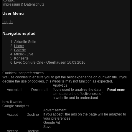
Kontakt
Impressum & Datenschutz
User Menü
Log-In
Navigationspfad
Aktuelle Seite:
Home
Galerie
Musik - Live
Konzerte
Live: Conjure One - Oberhausen 16.03.2016
Cookies user preferences
We use cookies to ensure you to get the best experience on our website. If you
decline the use of cookies, this website may not function as expected.
Analytics
Tools used to analyze the data
Accept all
Decline all
Read more
to measure the effectiveness of
a website and to understand
how it works.
Google Analytics
Advertisement
If you accept, the ads on the page will be adapted to
Accept
Decline
your preferences.
Google Ad
Save
Accept
Decline