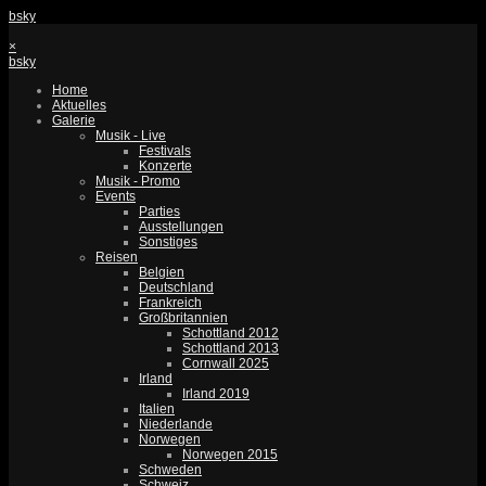
bsky
×
bsky
Home
Aktuelles
Galerie
Musik - Live
Festivals
Konzerte
Musik - Promo
Events
Parties
Ausstellungen
Sonstiges
Reisen
Belgien
Deutschland
Frankreich
Großbritannien
Schottland 2012
Schottland 2013
Cornwall 2025
Irland
Irland 2019
Italien
Niederlande
Norwegen
Norwegen 2015
Schweden
Schweiz