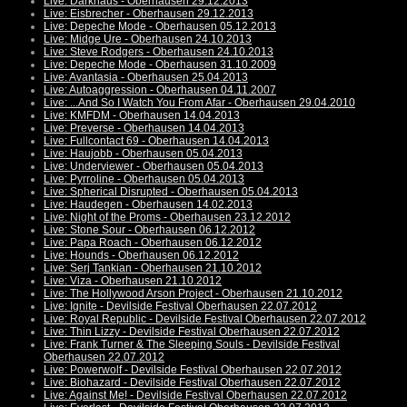
Live: Darkhaus - Oberhausen 29.12.2013
Live: Eisbrecher - Oberhausen 29.12.2013
Live: Depeche Mode - Oberhausen 05.12.2013
Live: Midge Ure - Oberhausen 24.10.2013
Live: Steve Rodgers - Oberhausen 24.10.2013
Live: Depeche Mode - Oberhausen 31.10.2009
Live: Avantasia - Oberhausen 25.04.2013
Live: Autoaggression - Oberhausen 04.11.2007
Live: ...And So I Watch You From Afar - Oberhausen 29.04.2010
Live: KMFDM - Oberhausen 14.04.2013
Live: Preverse - Oberhausen 14.04.2013
Live: Fullcontact 69 - Oberhausen 14.04.2013
Live: Haujobb - Oberhausen 05.04.2013
Live: Underviewer - Oberhausen 05.04.2013
Live: Pyrroline - Oberhausen 05.04.2013
Live: Spherical Disrupted - Oberhausen 05.04.2013
Live: Haudegen - Oberhausen 14.02.2013
Live: Night of the Proms - Oberhausen 23.12.2012
Live: Stone Sour - Oberhausen 06.12.2012
Live: Papa Roach - Oberhausen 06.12.2012
Live: Hounds - Oberhausen 06.12.2012
Live: Serj Tankian - Oberhausen 21.10.2012
Live: Viza - Oberhausen 21.10.2012
Live: The Hollywood Arson Project - Oberhausen 21.10.2012
Live: Ignite - Devilside Festival Oberhausen 22.07.2012
Live: Royal Republic - Devilside Festival Oberhausen 22.07.2012
Live: Thin Lizzy - Devilside Festival Oberhausen 22.07.2012
Live: Frank Turner & The Sleeping Souls - Devilside Festival
Oberhausen 22.07.2012
Live: Powerwolf - Devilside Festival Oberhausen 22.07.2012
Live: Biohazard - Devilside Festival Oberhausen 22.07.2012
Live: Against Me! - Devilside Festival Oberhausen 22.07.2012