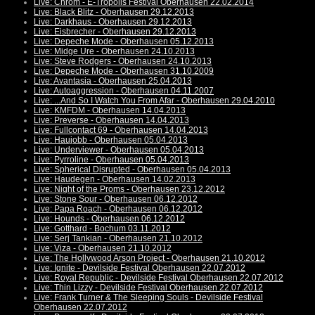
Live: Chrom - E-Tropolis Festival Oberhausen 22.02.2014
Live: Black Blitz - Oberhausen 29.12.2013
Live: Darkhaus - Oberhausen 29.12.2013
Live: Eisbrecher - Oberhausen 29.12.2013
Live: Depeche Mode - Oberhausen 05.12.2013
Live: Midge Ure - Oberhausen 24.10.2013
Live: Steve Rodgers - Oberhausen 24.10.2013
Live: Depeche Mode - Oberhausen 31.10.2009
Live: Avantasia - Oberhausen 25.04.2013
Live: Autoaggression - Oberhausen 04.11.2007
Live: ...And So I Watch You From Afar - Oberhausen 29.04.2010
Live: KMFDM - Oberhausen 14.04.2013
Live: Preverse - Oberhausen 14.04.2013
Live: Fullcontact 69 - Oberhausen 14.04.2013
Live: Haujobb - Oberhausen 05.04.2013
Live: Underviewer - Oberhausen 05.04.2013
Live: Pyrroline - Oberhausen 05.04.2013
Live: Spherical Disrupted - Oberhausen 05.04.2013
Live: Haudegen - Oberhausen 14.02.2013
Live: Night of the Proms - Oberhausen 23.12.2012
Live: Stone Sour - Oberhausen 06.12.2012
Live: Papa Roach - Oberhausen 06.12.2012
Live: Hounds - Oberhausen 06.12.2012
Live: Gotthard - Bochum 03.11.2012
Live: Serj Tankian - Oberhausen 21.10.2012
Live: Viza - Oberhausen 21.10.2012
Live: The Hollywood Arson Project - Oberhausen 21.10.2012
Live: Ignite - Devilside Festival Oberhausen 22.07.2012
Live: Royal Republic - Devilside Festival Oberhausen 22.07.2012
Live: Thin Lizzy - Devilside Festival Oberhausen 22.07.2012
Live: Frank Turner & The Sleeping Souls - Devilside Festival
Oberhausen 22.07.2012