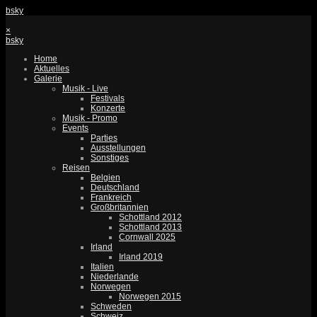
bsky
×
bsky
Home
Aktuelles
Galerie
Musik - Live
Festivals
Konzerte
Musik - Promo
Events
Parties
Ausstellungen
Sonstiges
Reisen
Belgien
Deutschland
Frankreich
Großbritannien
Schottland 2012
Schottland 2013
Cornwall 2025
Irland
Irland 2019
Italien
Niederlande
Norwegen
Norwegen 2015
Schweden
Schweiz