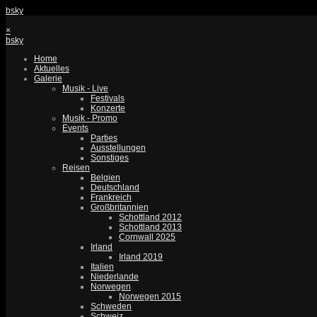
bsky
×
bsky
Home
Aktuelles
Galerie
Musik - Live
Festivals
Konzerte
Musik - Promo
Events
Parties
Ausstellungen
Sonstiges
Reisen
Belgien
Deutschland
Frankreich
Großbritannien
Schottland 2012
Schottland 2013
Cornwall 2025
Irland
Irland 2019
Italien
Niederlande
Norwegen
Norwegen 2015
Schweden
Schweiz