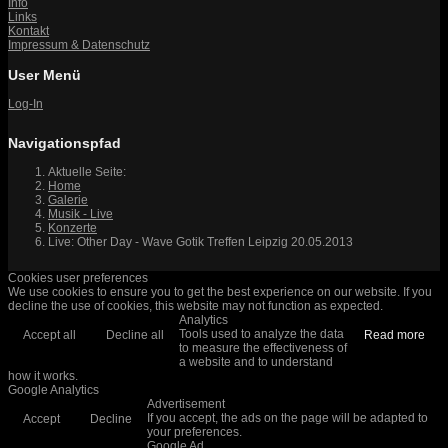
Info
Links
Kontakt
Impressum & Datenschutz
User Menü
Log-In
Navigationspfad
Aktuelle Seite:
Home
Galerie
Musik - Live
Konzerte
Live: Other Day - Wave Gotik Treffen Leipzig 20.05.2013
Cookies user preferences
We use cookies to ensure you to get the best experience on our website. If you
decline the use of cookies, this website may not function as expected.
Analytics
Tools used to analyze the data
Accept all
Decline all
Read more
to measure the effectiveness of
a website and to understand
how it works.
Google Analytics
Advertisement
If you accept, the ads on the page will be adapted to
Accept
Decline
your preferences.
Google Ad