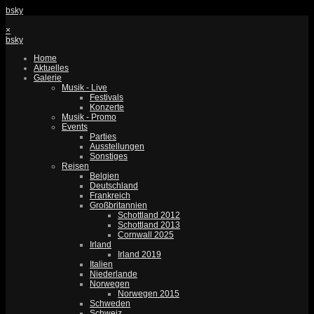
bsky
×
bsky
Home
Aktuelles
Galerie
Musik - Live
Festivals
Konzerte
Musik - Promo
Events
Parties
Ausstellungen
Sonstiges
Reisen
Belgien
Deutschland
Frankreich
Großbritannien
Schottland 2012
Schottland 2013
Cornwall 2025
Irland
Irland 2019
Italien
Niederlande
Norwegen
Norwegen 2015
Schweden
Schweiz