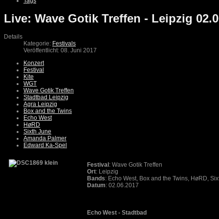
Tags
Live: Wave Gotik Treffen - Leipzig 02.
Details
Kategorie:
Festivals
Veröffentlicht: 08. Juni 2017
Konzert
Festival
Kite
WGT
Wave Gotik Treffen
Stadtbad Leipzig
Agra Leipzig
Box and the Twins
Echo West
HøRD
Sixth June
Amanda Palmer
Edward Ka-Spel
Festival
: Wave Gotik Treffen
Ort
: Leipzig
Bands
: Echo West, Box and the Twins, HøRD, Si
Datum
: 02.06.2017
Echo West - Stadtbad