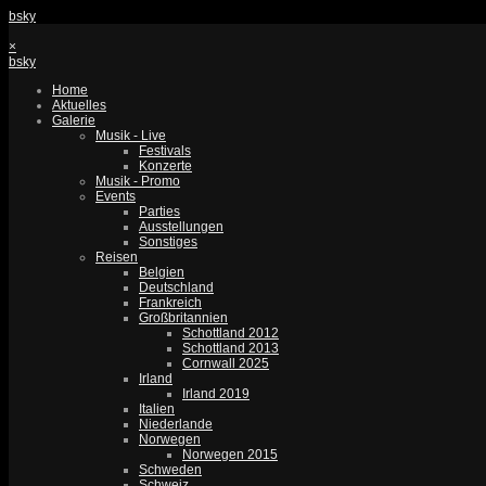
bsky
×
bsky
Home
Aktuelles
Galerie
Musik - Live
Festivals
Konzerte
Musik - Promo
Events
Parties
Ausstellungen
Sonstiges
Reisen
Belgien
Deutschland
Frankreich
Großbritannien
Schottland 2012
Schottland 2013
Cornwall 2025
Irland
Irland 2019
Italien
Niederlande
Norwegen
Norwegen 2015
Schweden
Schweiz