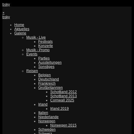
bsky
×
bsky
Home
Aktuelles
Galerie
Musik - Live
Festivals
Konzerte
Musik - Promo
Events
Parties
Ausstellungen
Sonstiges
Reisen
Belgien
Deutschland
Frankreich
Großbritannien
Schottland 2012
Schottland 2013
Cornwall 2025
Irland
Irland 2019
Italien
Niederlande
Norwegen
Norwegen 2015
Schweden
Schweiz