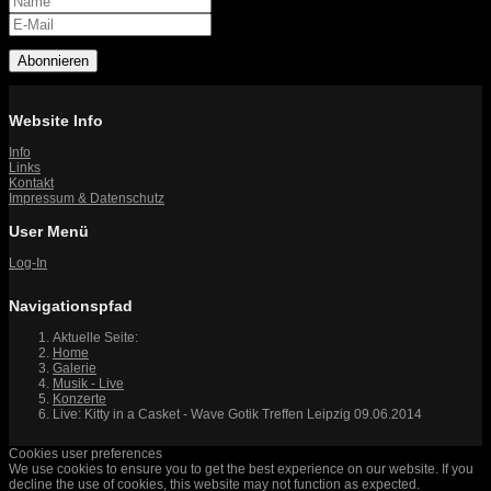
Abonnieren
Website Info
Info
Links
Kontakt
Impressum & Datenschutz
User Menü
Log-In
Navigationspfad
Aktuelle Seite:
Home
Galerie
Musik - Live
Konzerte
Live: Kitty in a Casket - Wave Gotik Treffen Leipzig 09.06.2014
Cookies user preferences
We use cookies to ensure you to get the best experience on our website. If you
decline the use of cookies, this website may not function as expected.