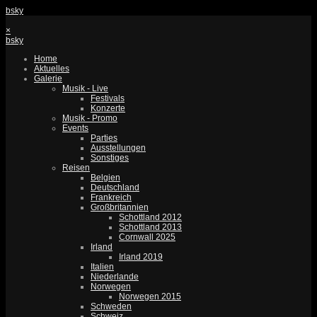
bsky
×
bsky
Home
Aktuelles
Galerie
Musik - Live
Festivals
Konzerte
Musik - Promo
Events
Parties
Ausstellungen
Sonstiges
Reisen
Belgien
Deutschland
Frankreich
Großbritannien
Schottland 2012
Schottland 2013
Cornwall 2025
Irland
Irland 2019
Italien
Niederlande
Norwegen
Norwegen 2015
Schweden
Schweiz