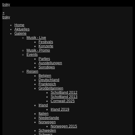
bsky
×
bsky
Home
Aktuelles
Galerie
Musik - Live
Festivals
Konzerte
Musik - Promo
Events
Parties
Ausstellungen
Sonstiges
Reisen
Belgien
Deutschland
Frankreich
Großbritannien
Schottland 2012
Schottland 2013
Cornwall 2025
Irland
Irland 2019
Italien
Niederlande
Norwegen
Norwegen 2015
Schweden
Schweiz