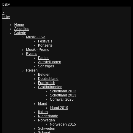
bsky
×
bsky
Home
Aktuelles
Galerie
Musik - Live
Festivals
Konzerte
Musik - Promo
Events
Parties
Ausstellungen
Sonstiges
Reisen
Belgien
Deutschland
Frankreich
Großbritannien
Schottland 2012
Schottland 2013
Cornwall 2025
Irland
Irland 2019
Italien
Niederlande
Norwegen
Norwegen 2015
Schweden
Schweiz