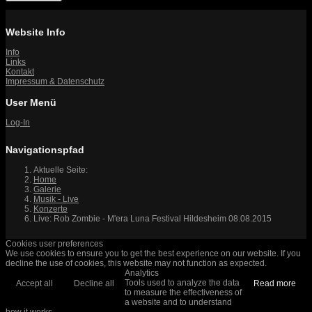
Website Info
Info
Links
Kontakt
Impressum & Datenschutz
User Menü
Log-In
Navigationspfad
Aktuelle Seite:
Home
Galerie
Musik - Live
Konzerte
Live: Rob Zombie - M'era Luna Festival Hildesheim 08.08.2015
Cookies user preferences
We use cookies to ensure you to get the best experience on our website. If you
decline the use of cookies, this website may not function as expected.
Analytics
Tools used to analyze the data
Accept all
Decline all
Read more
to measure the effectiveness of
a website and to understand
how it works.