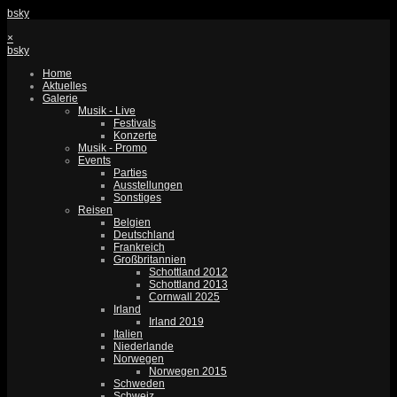
bsky
×
bsky
Home
Aktuelles
Galerie
Musik - Live
Festivals
Konzerte
Musik - Promo
Events
Parties
Ausstellungen
Sonstiges
Reisen
Belgien
Deutschland
Frankreich
Großbritannien
Schottland 2012
Schottland 2013
Cornwall 2025
Irland
Irland 2019
Italien
Niederlande
Norwegen
Norwegen 2015
Schweden
Schweiz