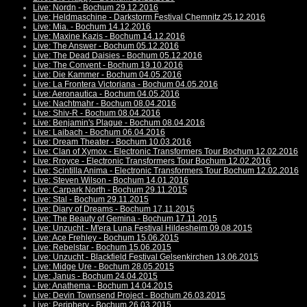
Live: Nordn - Bochum 29.12.2016
Live: Heldmaschine - Darkstorm Festival Chemnitz 25.12.2016
Live: Mia. - Bochum 14.12.2016
Live: Maxine Kazis - Bochum 14.12.2016
Live: The Answer - Bochum 05.12.2016
Live: The Dead Daisies - Bochum 05.12.2016
Live: The Convent - Bochum 19.10.2016
Live: Die Kammer - Bochum 04.05.2016
Live: La Frontera Victoriana - Bochum 04.05.2016
Live: Aeronautica - Bochum 04.05.2016
Live: Nachtmahr - Bochum 08.04.2016
Live: Shiv-R - Bochum 08.04.2016
Live: Benjamin's Plague - Bochum 08.04.2016
Live: Laibach - Bochum 06.04.2016
Live: Dream Theater - Bochum 10.03.2016
Live: Clan of Xymox - Electronic Transformers Tour Bochum 12.02.2016
Live: Rroyce - Electronic Transformers Tour Bochum 12.02.2016
Live: Scintilla Anima - Electronic Transformers Tour Bochum 12.02.2016
Live: Steven Wilson - Bochum 14.01.2016
Live: Carpark North - Bochum 29.11.2015
Live: Stal - Bochum 29.11.2015
Live: Diary of Dreams - Bochum 17.11.2015
Live: The Beauty of Gemina - Bochum 17.11.2015
Live: Unzucht - M'era Luna Festival Hildesheim 09.08.2015
Live: Ace Frehley - Bochum 15.06.2015
Live: Rebelstar - Bochum 15.06.2015
Live: Unzucht - Blackfield Festival Gelsenkirchen 13.06.2015
Live: Midge Ure - Bochum 28.05.2015
Live: Janus - Bochum 24.04.2015
Live: Anathema - Bochum 14.04.2015
Live: Devin Townsend Project - Bochum 26.03.2015
Live: Periphery - Bochum 26.03.2015