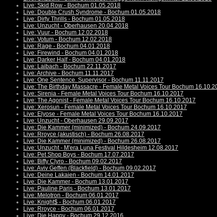
Live: Skid Row - Bochum 01.05.2018
Live: Double Crush Syndrome - Bochum 01.05.2018
Live: Dirty Thrills - Bochum 01.05.2018
Live: Unzucht - Oberhausen 20.04.2018
Live: Vuur - Bochum 12.02.2018
Live: Votum - Bochum 12.02.2018
Live: Rage - Bochum 04.01.2018
Live: Firewind - Bochum 04.01.2018
Live: Darker Half - Bochum 04.01.2018
Live: Laibach - Bochum 22.11.2017
Live: Archive - Bochum 11.11.2017
Live: One Sentence. Supervisor - Bochum 11.11.2017
Live: The Birthday Massacre - Female Metal Voices Tour Bochum 16.10.2
Live: Sirenia - Female Metal Voices Tour Bochum 16.10.2017
Live: The Agonist - Female Metal Voices Tour Bochum 16.10.2017
Live: Xerosun - Female Metal Voices Tour Bochum 16.10.2017
Live: Elyose - Female Metal Voices Tour Bochum 16.10.2017
Live: Unzucht - Oberhausen 29.09.2017
Live: Die Kammer (minimized) - Bochum 24.09.2017
Live: Rroyce (akustisch) - Bochum 26.08.2017
Live: Die Kammer (minimized) - Bochum 26.08.2017
Live: Unzucht - M'era Luna Festival Hildesheim 12.08.2017
Live: Pet Shop Boys - Bochum 17.07.2017
Live: Biffy Clyro - Bochum 09.02.2017
Live: Aviv Geffen (Blackfield) - Bochum 09.02.2017
Live: Deine Lakaien - Bochum 14.01.2017
Live: Die Kammer - Bochum 13.01.2017
Live: Pauline Paris - Bochum 13.01.2017
Live: Melotron - Bochum 06.01.2017
Live: Knight$ - Bochum 06.01.2017
Live: Rroyce - Bochum 06.01.2017
Live: Die Happy - Bochum 29.12.2016