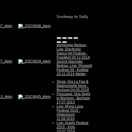
Ssubway to Sally
Vorheriger Beitrag:
Live: Electronic
Dance Art Festival -
Frankfurt 29.12.2014
Zurück
Nächster
Beitrag: Live: Pluswelt
Festival XII - Krefeld
29.11.2014
Weiter
Show: Gia La Fae &
Madmoiselle Irene -
Bochum 04.05.2016
Finissage: One Night
in Bochum - Bochum
27.07.2013
Live: M'era Luna
Festival 2019 -
Hildesheim
11.08.2019
Live: Amphi Festival
2019 - Köln
20.07.2019