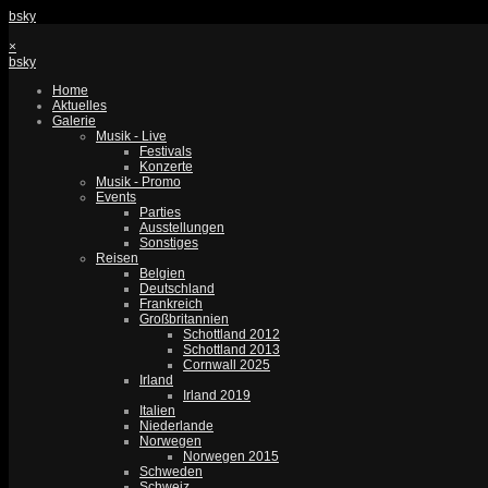
bsky
×
bsky
Home
Aktuelles
Galerie
Musik - Live
Festivals
Konzerte
Musik - Promo
Events
Parties
Ausstellungen
Sonstiges
Reisen
Belgien
Deutschland
Frankreich
Großbritannien
Schottland 2012
Schottland 2013
Cornwall 2025
Irland
Irland 2019
Italien
Niederlande
Norwegen
Norwegen 2015
Schweden
Schweiz