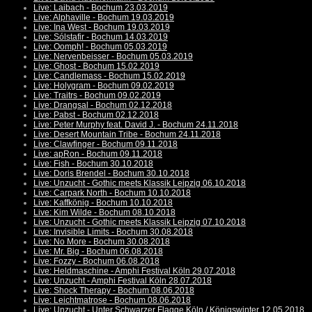
Live: Laibach - Bochum 23.03.2019
Live: Alphaville - Bochum 19.03.2019
Live: Ina West - Bochum 19.03.2019
Live: Sólstafir - Bochum 14.03.2019
Live: Oomph! - Bochum 05.03.2019
Live: Nervenbeisser - Bochum 05.03.2019
Live: Ghost - Bochum 15.02.2019
Live: Candlemass - Bochum 15.02.2019
Live: Holygram - Bochum 09.02.2019
Live: Traitrs - Bochum 09.02.2019
Live: Drangsal - Bochum 02.12.2018
Live: Pabst - Bochum 02.12.2018
Live: Peter Murphy feat. David J. - Bochum 24.11.2018
Live: Desert Mountain Tribe - Bochum 24.11.2018
Live: Clawfinger - Bochum 09.11.2018
Live: apRon - Bochum 09.11.2018
Live: Fish - Bochum 30.10.2018
Live: Doris Brendel - Bochum 30.10.2018
Live: Unzucht - Gothic meets Klassik Leipzig 06.10.2018
Live: Carpark North - Bochum 10.10.2018
Live: Kaffkönig - Bochum 10.10.2018
Live: Kim Wilde - Bochum 08.10.2018
Live: Unzucht - Gothic meets Klassik Leipzig 07.10.2018
Live: Invisible Limits - Bochum 30.08.2018
Live: No More - Bochum 30.08.2018
Live: Mr. Big - Bochum 06.08.2018
Live: Fozzy - Bochum 06.08.2018
Live: Heldmaschine - Amphi Festival Köln 29.07.2018
Live: Unzucht - Amphi Festival Köln 28.07.2018
Live: Shock Therapy - Bochum 08.06.2018
Live: Leichtmatrose - Bochum 08.06.2018
Live: Unzucht - Unter Schwarzer Flagge Köln / Königswinter 12.05.2018