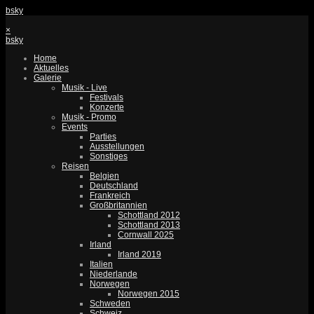
bsky
×
bsky
Home
Aktuelles
Galerie
Musik - Live
Festivals
Konzerte
Musik - Promo
Events
Parties
Ausstellungen
Sonstiges
Reisen
Belgien
Deutschland
Frankreich
Großbritannien
Schottland 2012
Schottland 2013
Cornwall 2025
Irland
Irland 2019
Italien
Niederlande
Norwegen
Norwegen 2015
Schweden
Schweiz