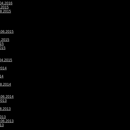
.04.2016
9.2015
08.2015
4.06.2015
5.2015
015
2015
.04.2015
.2014
014
08.2014
2.06.2014
.2013
08.2013
2013
0.06.2013
013