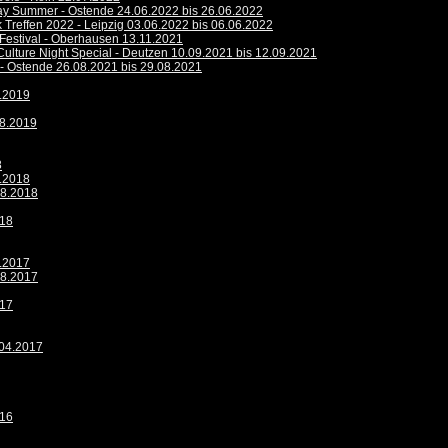
Day Summer - Ostende 24.06.2022 bis 26.06.2022
 Treffen 2022 - Leipzig 03.06.2022 bis 06.06.2022
 Festival - Oberhausen 13.11.2021
Culture Night Special - Deutzen 10.09.2021 bis 12.09.2021
 - Ostende 26.08.2021 bis 29.08.2021
9.2019
08.2019
8
9.2018
08.2018
018
9.2017
08.2017
017
.04.2017
016