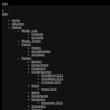
bsky
×
bsky
Home
Aktuelles
Galerie
Musik - Live
Festivals
Konzerte
Musik - Promo
Events
Parties
Ausstellungen
Sonstiges
Reisen
Belgien
Deutschland
Frankreich
Großbritannien
Schottland 2012
Schottland 2013
Cornwall 2025
Irland
Irland 2019
Italien
Niederlande
Norwegen
Norwegen 2015
Schweden
Schweiz