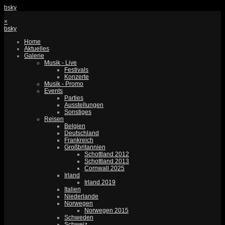
bsky
×
bsky
Home
Aktuelles
Galerie
Musik - Live
Festivals
Konzerte
Musik - Promo
Events
Parties
Ausstellungen
Sonstiges
Reisen
Belgien
Deutschland
Frankreich
Großbritannien
Schottland 2012
Schottland 2013
Cornwall 2025
Irland
Irland 2019
Italien
Niederlande
Norwegen
Norwegen 2015
Schweden
Schweiz