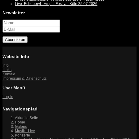
Live: Echoberyl - Amphi Festival Köln 25.07.2026
Newsletter
Abonnieren
Website Info
Info
Links
Kontakt
Impressum & Datenschutz
User Menü
Log-In
Navigationspfad
Aktuelle Seite:
Home
Galerie
Musik - Live
Konzerte