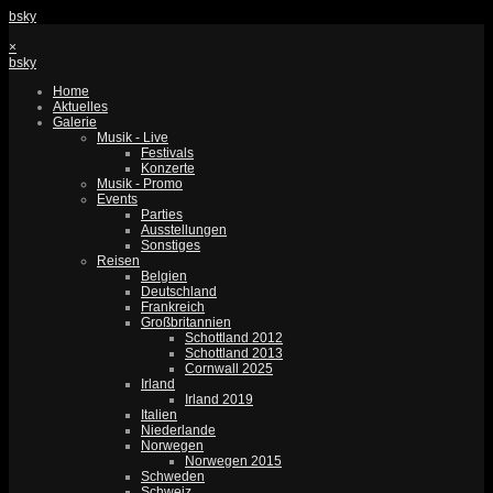
bsky
×
bsky
Home
Aktuelles
Galerie
Musik - Live
Festivals
Konzerte
Musik - Promo
Events
Parties
Ausstellungen
Sonstiges
Reisen
Belgien
Deutschland
Frankreich
Großbritannien
Schottland 2012
Schottland 2013
Cornwall 2025
Irland
Irland 2019
Italien
Niederlande
Norwegen
Norwegen 2015
Schweden
Schweiz