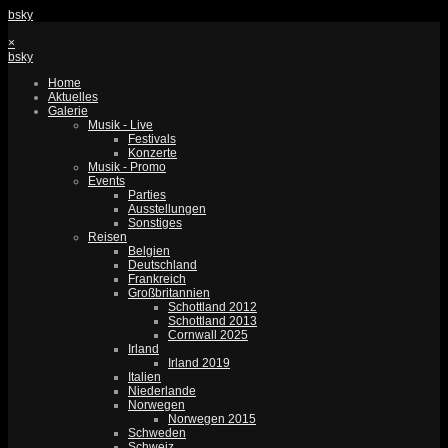
bsky
×
bsky
Home
Aktuelles
Galerie
Musik - Live
Festivals
Konzerte
Musik - Promo
Events
Parties
Ausstellungen
Sonstiges
Reisen
Belgien
Deutschland
Frankreich
Großbritannien
Schottland 2012
Schottland 2013
Cornwall 2025
Irland
Irland 2019
Italien
Niederlande
Norwegen
Norwegen 2015
Schweden
Schweiz