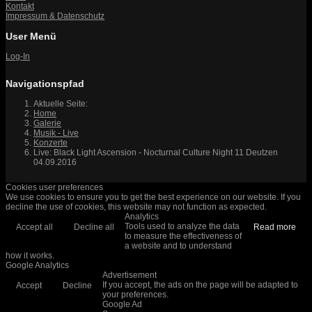
Kontakt
Impressum & Datenschutz
User Menü
Log-In
Navigationspfad
Aktuelle Seite:
Home
Galerie
Musik - Live
Konzerte
Live: Black Light Ascension - Nocturnal Culture Night 11 Deutzen
04.09.2016
Cookies user preferences
We use cookies to ensure you to get the best experience on our website. If you
decline the use of cookies, this website may not function as expected.
Analytics
Tools used to analyze the data
Accept all
Decline all
Read more
to measure the effectiveness of
a website and to understand
how it works.
Google Analytics
Advertisement
If you accept, the ads on the page will be adapted to
Accept
Decline
your preferences.
Google Ad