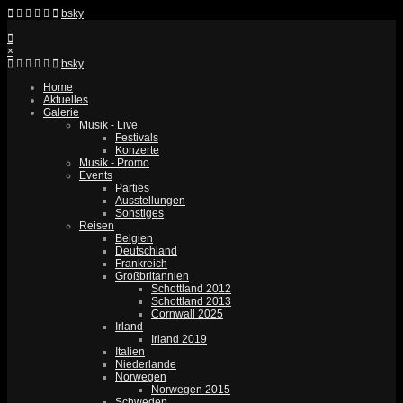
bsky
×
bsky
Home
Aktuelles
Galerie
Musik - Live
Festivals
Konzerte
Musik - Promo
Events
Parties
Ausstellungen
Sonstiges
Reisen
Belgien
Deutschland
Frankreich
Großbritannien
Schottland 2012
Schottland 2013
Cornwall 2025
Irland
Irland 2019
Italien
Niederlande
Norwegen
Norwegen 2015
Schweden