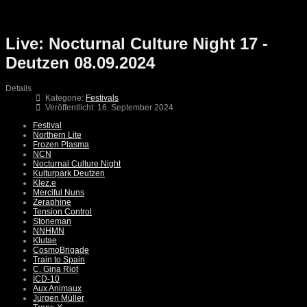
Live: Nocturnal Culture Night 17 -
Deutzen 08.09.2024
Details
Kategorie:
Festivals
Veröffentlicht: 16. September 2024
Festival
Northern Lite
Frozen Plasma
NCN
Nocturnal Culture Night
Kulturpark Deutzen
Klez.e
Merciful Nuns
Zeraphine
Tension Control
Stoneman
NNHMN
Klutae
CosmoBrigade
Train to Spain
C. Gina Riot
ICD-10
Aux Animaux
Jürgen Müller