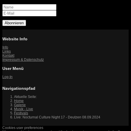
Abonnieren
Website Info
Info
Links
Kontakt
Impressum & Datenschutz
User Menü
Log-In
Navigationspfad
Aktuelle Seite:
Home
Galerie
Musik - Live
Festivals
Live: Nocturnal Culture Night 17 - Deutzen 08.09.2024
Cookies user preferences