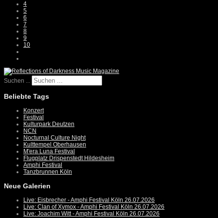
4
5
6
7
8
9
10
Suchen ...
Beliebte Tags
Konzert
Festival
Kulturpark Deutzen
NCN
Nocturnal Culture Night
Kulttempel Oberhausen
M'era Luna Festival
Flugplatz Drispenstedt Hildesheim
Amphi Festival
Tanzbrunnen Köln
Neue Galerien
Live: Eisbrecher - Amphi Festival Köln 26.07.2026
Live: Clan of Xymox - Amphi Festival Köln 26.07.2026
Live: Joachim Witt - Amphi Festival Köln 26.07.2026