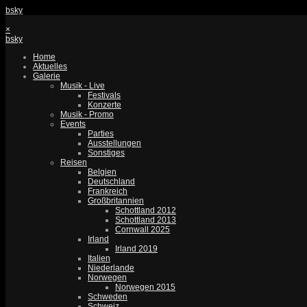
bsky
×
bsky
Home
Aktuelles
Galerie
Musik - Live
Festivals
Konzerte
Musik - Promo
Events
Parties
Ausstellungen
Sonstiges
Reisen
Belgien
Deutschland
Frankreich
Großbritannien
Schottland 2012
Schottland 2013
Cornwall 2025
Irland
Irland 2019
Italien
Niederlande
Norwegen
Norwegen 2015
Schweden
Schweiz