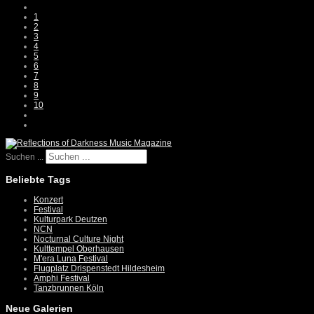
1
2
3
4
5
6
7
8
9
10
Suchen ...
Beliebte Tags
Konzert
Festival
Kulturpark Deutzen
NCN
Nocturnal Culture Night
Kulttempel Oberhausen
M'era Luna Festival
Flugplatz Drispenstedt Hildesheim
Amphi Festival
Tanzbrunnen Köln
Neue Galerien