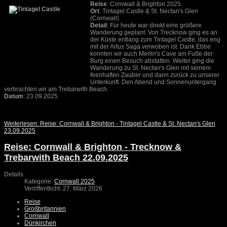
Reise
: Cornwall & Brighton 2025
Ort
: Tintagel Castle & St. Nectan's Glen
(Cornwall)
Detail
: Für heute war direkt eine größere
Wanderung geplant. Von Trecknow ging es an
der Küste entlang zum Tintagel Castle, das eng
mit der Artus Saga verwoben ist. Dank Ebbe
konnten wir auch Merlin's Cave am Fuße der
Burg einen Besuch abstatten. Weiter ging die
Wanderung zu St. Nectan's Glen mit seinem
feenhaften Zauber und dann zurück zu unserer
Unterkunft. Den Abend und Sonnenuntergang
verbrachten wir am Trebarwith Beach.
Datum
: 23.09.2025
Weiterlesen: Reise: Cornwall & Brighton - Tintagel Castle & St. Nectan's Glen
23.09.2025
Reise: Cornwall & Brighton - Trecknow &
Trebarwith Beach 22.09.2025
Details
Kategorie:
Cornwall 2025
Veröffentlicht: 27. März 2026
Reise
Großbritannien
Cornwall
Dünkirchen