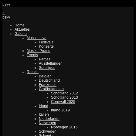
bsky
×
bsky
Home
Aktuelles
Galerie
Musik - Live
Festivals
Konzerte
Musik - Promo
Events
Parties
Ausstellungen
Sonstiges
Reisen
Belgien
Deutschland
Frankreich
Großbritannien
Schottland 2012
Schottland 2013
Cornwall 2025
Irland
Irland 2019
Italien
Niederlande
Norwegen
Norwegen 2015
Schweden
Schweiz