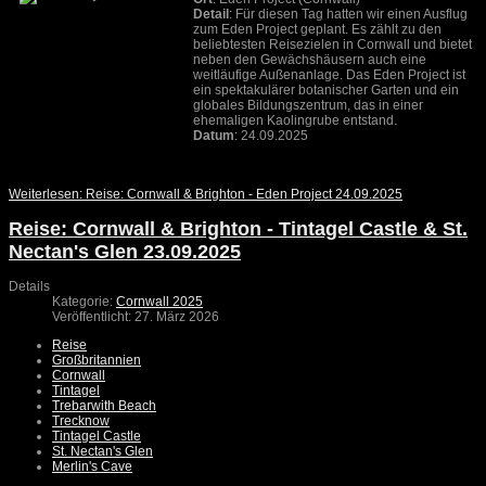
Detail
: Für diesen Tag hatten wir einen Ausflug
zum Eden Project geplant. Es zählt zu den
beliebtesten Reisezielen in Cornwall und bietet
neben den Gewächshäusern auch eine
weitläufige Außenanlage. Das Eden Project ist
ein spektakulärer botanischer Garten und ein
globales Bildungszentrum, das in einer
ehemaligen Kaolingrube entstand.
Datum
: 24.09.2025
Weiterlesen: Reise: Cornwall & Brighton - Eden Project 24.09.2025
Reise: Cornwall & Brighton - Tintagel Castle & St.
Nectan's Glen 23.09.2025
Details
Kategorie:
Cornwall 2025
Veröffentlicht: 27. März 2026
Reise
Großbritannien
Cornwall
Tintagel
Trebarwith Beach
Trecknow
Tintagel Castle
St. Nectan's Glen
Merlin's Cave