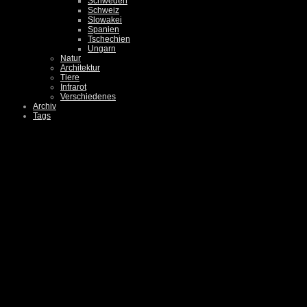
Schweden
Schweiz
Slowakei
Spanien
Tschechien
Ungarn
Natur
Architektur
Tiere
Infrarot
Verschiedenes
Archiv
Tags