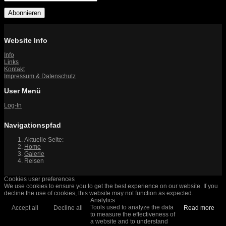
Abonnieren
Website Info
Info
Links
Kontakt
Impressum & Datenschutz
User Menü
Log-In
Navigationspfad
Aktuelle Seite:
Home
Galerie
Reisen
Cookies user preferences
We use cookies to ensure you to get the best experience on our website. If you
decline the use of cookies, this website may not function as expected.
Analytics
Tools used to analyze the data
Accept all
Decline all
Read more
to measure the effectiveness of
a website and to understand