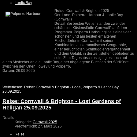
Lantic Bay
Reise
: Cornwall & Brighton 2025
Ort
: Looe, Polperro Harbour & Lantic Bay
(Cornwall)
Detail
: Bei besten Wetter standen zwei der
schänsten Küstenstädte Cornwall's auf dem
Programm. Polperro Harbour gilt als eines der
schönsten und am besten erhaltenen
Fischerdörfer in Cornwall mit seiner
Kombination aus dramatischer Geographie,
einer berüchtigten Schmugglervergangenheit
und dem Gefühl, in der Zeit stehen geblieben zu
sein. Zum Tagesabschluss ging es noch auf
einen Abstecher an die Lantic Bay, einer abgelegene Bucht an der Südküste
zwischen den Orten Fowey und Polperro.
Datum
: 26.09.2025
Weiterlesen: Reise: Cornwall & Brighton - Looe, Polperro & Lantic Bay
26.09.2025
Reise: Cornwall & Brighton - Lost Gardens of
Heligan 25.09.2025
Details
Kategorie:
Cornwall 2025
Veröffentlicht: 27. März 2026
Reise