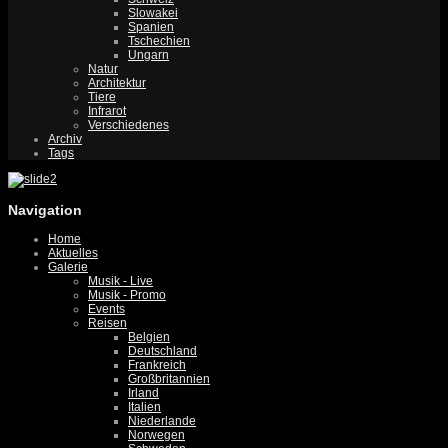
Slowakei
Spanien
Tschechien
Ungarn
Natur
Architektur
Tiere
Infrarot
Verschiedenes
Archiv
Tags
Navigation
Home
Aktuelles
Galerie
Musik - Live
Musik - Promo
Events
Reisen
Belgien
Deutschland
Frankreich
Großbritannien
Irland
Italien
Niederlande
Norwegen