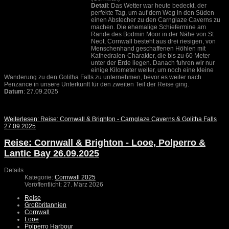
Detail
: Das Wetter war heute bedeckt, der
perfekte Tag, um auf dem Weg in den Süden
einen Abstecher zu den Carnglaze Caverns zu
machen. Die ehemalige Schiefermine am
Rande des Bodmin Moor in der Nähe von St
Neot, Cornwall besteht aus drei riesigen, von
Menschenhand geschaffenen Höhlen mit
Kathedralen-Charakter, die bis zu 60 Meter
unter der Erde liegen. Danach fuhren wir nur
einige Kilometer weiter, um noch eine kleine
Wanderung zu den Golitha Falls zu unternehmen, bevor es weiter nach
Penzance in unsere Unterkunft für den zweiten Teil der Reise ging.
Datum
: 27.09.2025
Weiterlesen: Reise: Cornwall & Brighton - Carnglaze Caverns & Golitha Falls
27.09.2025
Reise: Cornwall & Brighton - Looe, Polperro &
Lantic Bay 26.09.2025
Details
Kategorie:
Cornwall 2025
Veröffentlicht: 27. März 2026
Reise
Großbritannien
Cornwall
Looe
Polperro Harbour