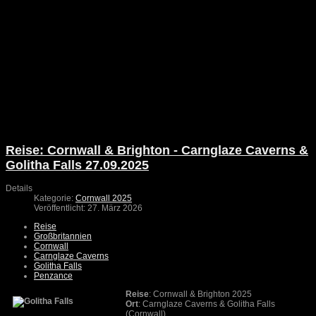
Reise: Cornwall & Brighton - Carnglaze Caverns &
Golitha Falls 27.09.2025
Details
Kategorie:
Cornwall 2025
Veröffentlicht: 27. März 2026
Reise
Großbritannien
Cornwall
Carnglaze Caverns
Golitha Falls
Penzance
Reise
: Cornwall & Brighton 2025
Ort
: Carnglaze Caverns & Golitha Falls
(Cornwall)