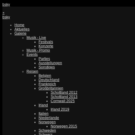
bsky
×
bsky
Home
Aktuelles
Galerie
Musik - Live
Festivals
Konzerte
Musik - Promo
Events
Parties
Ausstellungen
Sonstiges
Reisen
Belgien
Deutschland
Frankreich
Großbritannien
Schottland 2012
Schottland 2013
Cornwall 2025
Irland
Irland 2019
Italien
Niederlande
Norwegen
Norwegen 2015
Schweden
Schweiz