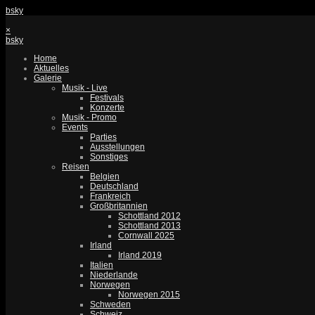
bsky
×
bsky
Home
Aktuelles
Galerie
Musik - Live
Festivals
Konzerte
Musik - Promo
Events
Parties
Ausstellungen
Sonstiges
Reisen
Belgien
Deutschland
Frankreich
Großbritannien
Schottland 2012
Schottland 2013
Cornwall 2025
Irland
Irland 2019
Italien
Niederlande
Norwegen
Norwegen 2015
Schweden
Schweiz