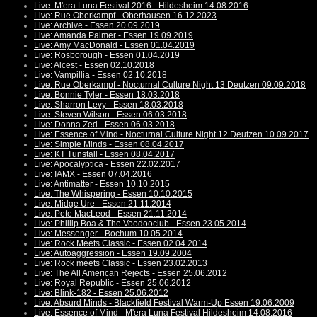
Live: M'era Luna Festival 2016 - Hildesheim 14.08.2016
Live: Rue Oberkampf - Oberhausen 16.12.2023
Live: Archive - Essen 20.09.2019
Live: Amanda Palmer - Essen 19.09.2019
Live: Amy MacDonald - Essen 01.04.2019
Live: Rosborough - Essen 01.04.2019
Live: Alcest - Essen 02.10.2018
Live: Vampillia - Essen 02.10.2018
Live: Rue Oberkampf - Nocturnal Culture Night 13 Deutzen 09.09.2018
Live: Bonnie Tyler - Essen 18.03.2018
Live: Sharron Levy - Essen 18.03.2018
Live: Steven Wilson - Essen 06.03.2018
Live: Donna Zed - Essen 06.03.2018
Live: Essence of Mind - Nocturnal Culture Night 12 Deutzen 10.09.2017
Live: Simple Minds - Essen 08.04.2017
Live: KT Tunstall - Essen 08.04.2017
Live: Apocalyptica - Essen 22.02.2017
Live: IAMX - Essen 07.04.2016
Live: Antimatter - Essen 10.10.2015
Live: The Whispering - Essen 10.10.2015
Live: Midge Ure - Essen 21.11.2014
Live: Pete MacLeod - Essen 21.11.2014
Live: Phillip Boa & The Voodooclub - Essen 23.05.2014
Live: Messenger - Bochum 10.05.2014
Live: Rock Meets Classic - Essen 02.04.2014
Live: Autoaggression - Essen 19.09.2004
Live: Rock meets Classic - Essen 23.02.2013
Live: The All American Rejects - Essen 25.06.2012
Live: Royal Republic - Essen 25.06.2012
Live: Blink-182 - Essen 25.06.2012
Live: Absurd Minds - Blackfield Festival Warm-Up Essen 19.06.2009
Live: Essence of Mind - M'era Luna Festival Hildesheim 14.08.2016