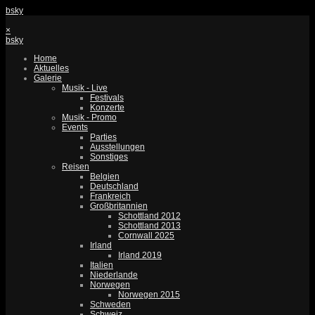
bsky
×
bsky
Home
Aktuelles
Galerie
Musik - Live
Festivals
Konzerte
Musik - Promo
Events
Parties
Ausstellungen
Sonstiges
Reisen
Belgien
Deutschland
Frankreich
Großbritannien
Schottland 2012
Schottland 2013
Cornwall 2025
Irland
Irland 2019
Italien
Niederlande
Norwegen
Norwegen 2015
Schweden
Schweiz