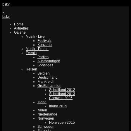
bsky
×
bsky
Home
Aktuelles
Galerie
Musik - Live
Festivals
Konzerte
Musik - Promo
Events
Parties
Ausstellungen
Sonstiges
Reisen
Belgien
Deutschland
Frankreich
Großbritannien
Schottland 2012
Schottland 2013
Cornwall 2025
Irland
Irland 2019
Italien
Niederlande
Norwegen
Norwegen 2015
Schweden
Schweiz