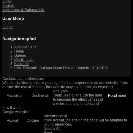
Links
Kontakt
Impressum & Datenschutz
User Menü
Log-In
Navigationspfad
Aktuelle Seite:
Home
Galerie
Musik - Live
Konzerte
Live: Eisfabrik - Autumn Moon Festival Hameln 13.10.2018
Cookies user preferences
We use cookies to ensure you to get the best experience on our website. If you
decline the use of cookies, this website may not function as expected.
Analytics
Tools used to analyze the data
Accept all
Decline all
Read more
to measure the effectiveness of
a website and to understand
how it works.
Google Analytics
Advertisement
If you accept, the ads on the page will be adapted to
Accept
Decline
your preferences.
Google Ad
Save